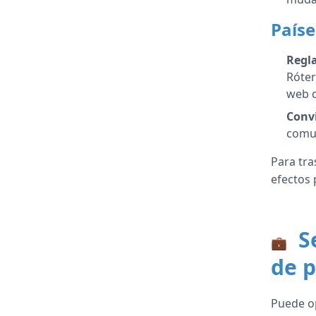
Paíse
Regla
Róter
web d
Conv
comu
Para tra
efectos 
Se
💼
de p
Puede op