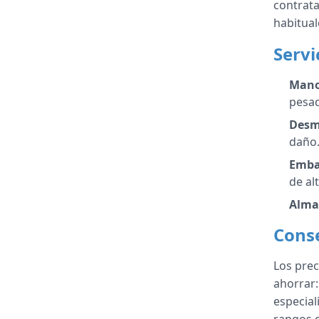
contrata
habitual
Servi
Mano
pesad
Desm
daño
Embal
de alt
Alma
Conse
Los prec
ahorrar:
especial