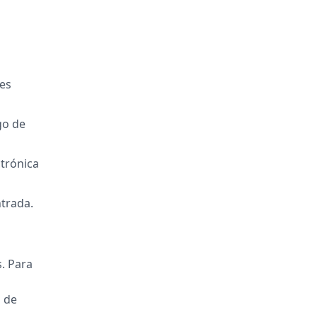
es
go de
ctrónica
ntrada.
s. Para
 de