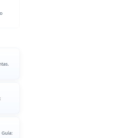
lo
ntas.
:
. Guía: