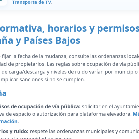
Transporte de TV
.
rmativa, horarios y permiso
ña y Países Bajos
 fijar la fecha de la mudanza, consulte las ordenanzas locale
d de propietarios. Las reglas sobre ocupación de vía públi
 de carga/descarga y niveles de ruido varían por municipio
mplicar sanciones si no se cumplen.
ña
sos de ocupación de vía pública:
solicitar en el ayuntamie
va de espacio o autorización para plataforma elevadora.
M
rmación
.
ios y ruido:
respete las ordenanzas municipales y comuniq
za a la comunidad de vecinos.