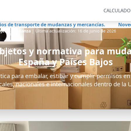
CALCULADO
porte de mudanzas y mercancías.
Novedades de mudan
bjetos mudanza
|
Última actualización:
16 de junio de 2026
bjetos y normativa para mud
España y Países Bajos
tica para embalar, estibar y cumplir permisos en
cales, nacionales e internacionales dentro de la 