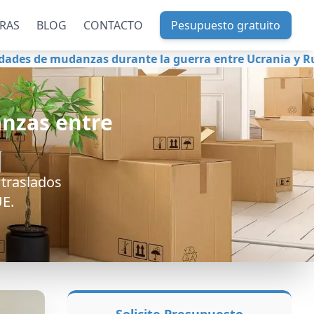
RAS
BLOG
CONTACTO
Pesupuesto gratuito
zas durante la guerra entre Ucrania y Rusia.
Ser
anzas entre
 traslados
UE.