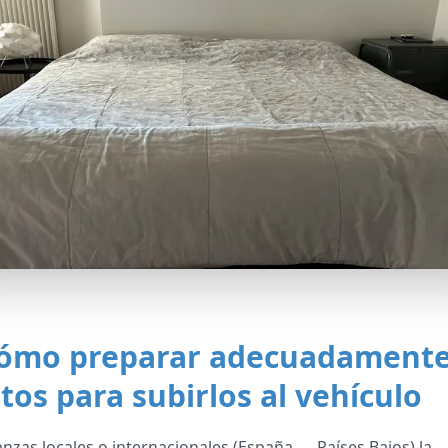
ómo preparar adecuadamente
tos para subirlos al vehículo
zas locales o internacionales (España ↔ Países Bajos) la