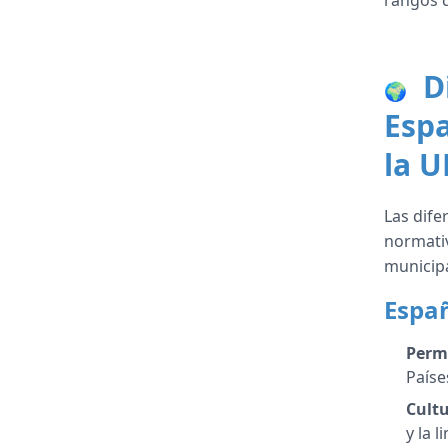
rangos d
Di
🌍
Espa
la U
Las dife
normativ
municipa
Españ
Perm
Paíse
Cultu
y la 