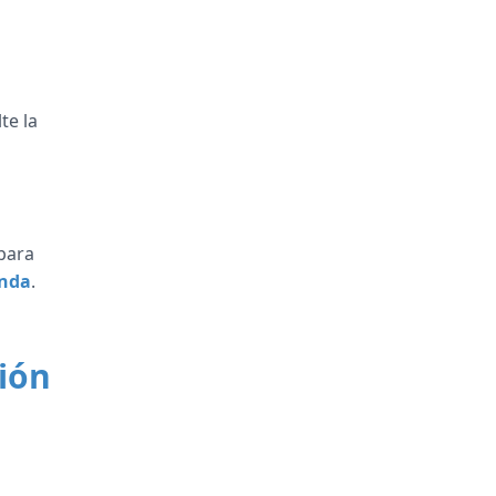
te la
para
nda
.
ción