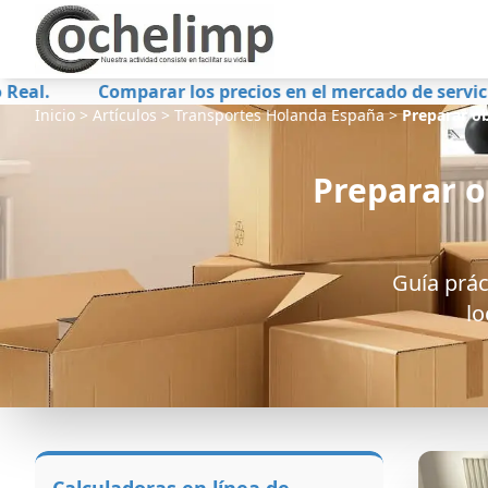
mparar los precios en el mercado de servicios de trans
Inicio
>
Artículos
>
Transportes Holanda España
>
Preparar o
Preparar o
Guía prác
lo