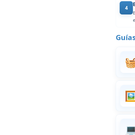
4
E
Guías

🖼
