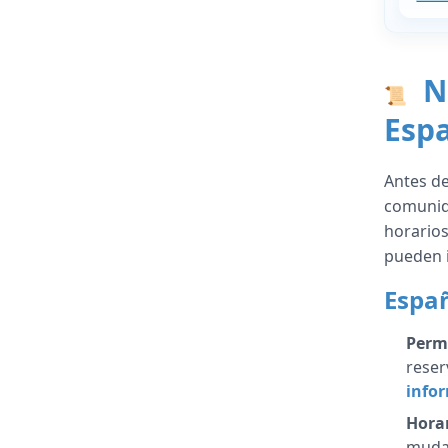
No
📜
Espa
Antes de
comunida
horarios
pueden i
Espa
Permi
reser
info
Horar
mudan