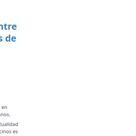
ntre
s de
 en
anos.
tualidad
cinos es