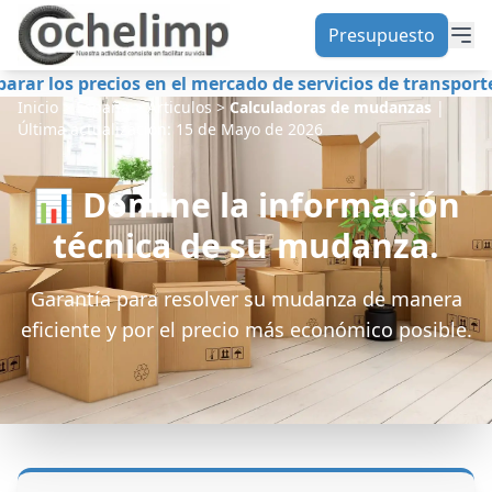
Presupuesto
ios en el mercado de servicios de transporte de mudanza
Inicio
>
España
>
Articulos
>
Calculadoras de mudanzas
|
Última actualización:
15 de Mayo de 2026
📊 Domine la información
técnica de su mudanza.
Garantía para resolver su mudanza de manera
eficiente y por el precio más económico posible.