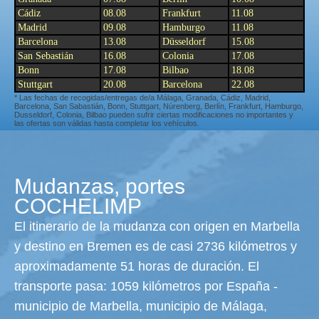
Cádiz
08.08
Frankfurt
11.08
Madrid
09.08
Hamburgo
11.08
Barcelona
13.08
Düsseldorf
15.08
San Sebastián
16.08
Colonia
17.08
Bonn
17.08
Bilbao
18.08
Stuttgart
20.08
Barcelona
22.08
* Las fechas de recogidas/entregas de/a Málaga, Granada, Cádiz, Madrid,
Barcelona, San Sabastián, Bonn, Stuttgart, Núrenberg, Berlín, Frankfurt, Hamburgo,
Dusseldorf, Colonia, Bilbao pueden sufrir ciertas modificaciones no importantes y
las ofertas son válidas hasta completar los vehículos.
Mudanzas, portes
COCHELIMP
El itinerario de la mudanza con origen en Marbella
y destino en Bremen es de casi 2736 kilómetros y
aproximadamente 51 horas de duración. El
transporte pasa: 1059 kilómetros por España -
municipio de Marbella, municipio de Málaga,