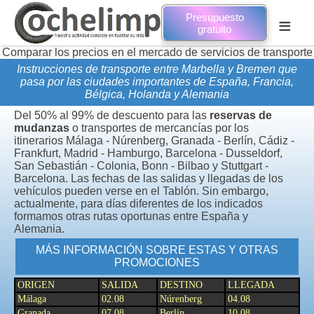
Presupuesto
≡
gratuito
 precios en el mercado de servicios de transporte de mudanza
Instrucciones de transporte entre Marbella y Bremen que
pasa por las ciudades importantes de España, Francia,
Bélgica, Holanda y Alemania
Del 50% al 99% de descuento para las
reservas de
mudanzas
o transportes de mercancías por los
itinerarios Málaga - Núrenberg, Granada - Berlín, Cádiz -
Frankfurt, Madrid - Hamburgo, Barcelona - Dusseldorf,
San Sebastián - Colonia, Bonn - Bilbao y Stuttgart -
Barcelona. Las fechas de las salidas y llegadas de los
vehículos pueden verse en el Tablón. Sin embargo,
actualmente, para días diferentes de los indicados
formamos otras rutas oportunas entre España y
Alemania.
MÁS INFORMACIÓN SOBRE ESTAS Y OTRAS
PROMOCIONES
ORIGEN
SALIDA
DESTINO
LLEGADA
Málaga
02.08
Núrenberg
04.08
Granada
07.08
Berlín
10.08