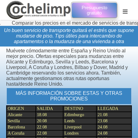
Presupuesto
≡
gratuito
ar los precios en el mercado de servicios de transporte de m
Un buen servicio de transporte quitará el estrés que supone
mudarse de piso. Tips útiles para intercambio de
apartamentos o la mudanza de una vivienda a otra
Muévete cómodamente entre España y Reino Unido al
mejor precio. Ofertas especiales para mudanzas entre
Alicante y Edimburgo, Sevilla y Leeds, Barcelona y
Liverpool, A Coruña y Londres, Bilbao y Dover, Madrid y
Cambridge reservando los servicios ahora. También,
actualmente gestionamos otras rutas oportunas
hasta/desde Reino Unido.
MÁS INFORMACIÓN SOBRE ESTAS Y OTRAS
PROMOCIONES
ORIGEN
SALIDA
DESTINO
LLEGADA
Alicante
18.08
Edimburgo
21.08
Sevilla
20.08
Leeds
23.08
Barcelona
22.08
Liverpool
24.08
A Coruña
22.08
Londres
24.08