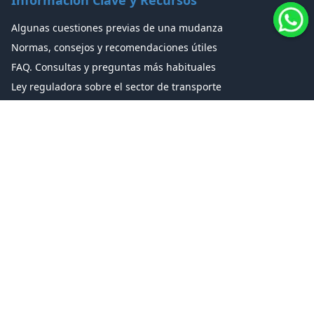
Información Clave y Recursos
Algunas cuestiones previas de una mudanza
Normas, consejos y recomendaciones útiles
FAQ. Consultas y preguntas más habituales
Ley reguladora sobre el sector de transporte
Cotizador de Mudanzas
Calculadora de alquiler de Furgonetas
Glosario de Mudanzas
Enciclopedia de Mudanzas
Tipos de Traslado
Mudanzas Exclusivas
Mudanzas Grupaje
Traslado de Objetos Especiales (Pianos, obras de arte)
Mudanza de Mascotas (Ver condiciones)