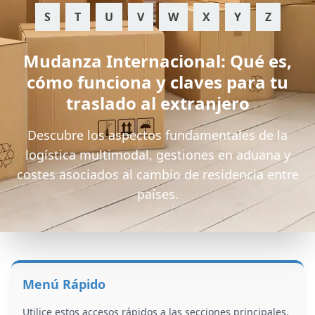
S
T
U
V
W
X
Y
Z
Mudanza Internacional: Qué es,
cómo funciona y claves para tu
traslado al extranjero
Descubre los aspectos fundamentales de la
logística multimodal, gestiones en aduana y
costes asociados al cambio de residencia entre
países.
Menú Rápido
Utilice estos accesos rápidos a las secciones principales.