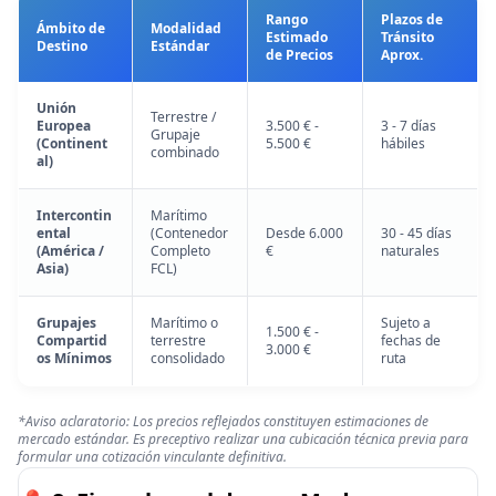
Rango
Plazos de
Ámbito de
Modalidad
Estimado
Tránsito
Destino
Estándar
de Precios
Aprox.
Unión
Terrestre /
Europea
3.500 € -
3 - 7 días
Grupaje
(Continent
5.500 €
hábiles
combinado
al)
Intercontin
Marítimo
ental
(Contenedor
Desde 6.000
30 - 45 días
(América /
Completo
€
naturales
Asia)
FCL)
Grupajes
Marítimo o
Sujeto a
1.500 € -
Compartid
terrestre
fechas de
3.000 €
os Mínimos
consolidado
ruta
*Aviso aclaratorio: Los precios reflejados constituyen estimaciones de
mercado estándar. Es preceptivo realizar una cubicación técnica previa para
formular una cotización vinculante definitiva.