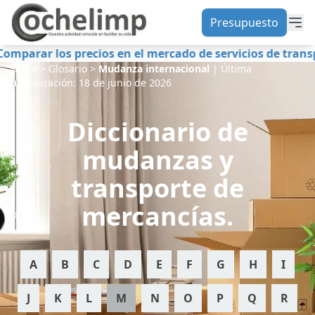
Presupuesto
s precios en el mercado de servicios de transporte de 
Inicio
>
Glosario
>
Mudanza internacional
|
Última
actualización:
18 de junio de 2026
Diccionario de
mudanzas y
transporte de
mercancías.
A
B
C
D
E
F
G
H
I
J
K
L
M
N
O
P
Q
R