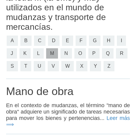
utilizados en el mundo de
mudanzas y transporte de
mercancías.
A
B
C
D
E
F
G
H
I
J
K
L
M
N
O
P
Q
R
S
T
U
V
W
X
Y
Z
Mano de obra
En el contexto de mudanzas, el término "mano de
obra" adquiere un significado de tareas necesarias
para mover los bienes y pertenencias...
Leer más
⟹