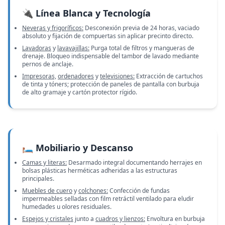
🔌 Línea Blanca y Tecnología
Neveras y frigoríficos:
Desconexión previa de 24 horas, vaciado
absoluto y fijación de compuertas sin aplicar precinto directo.
Lavadoras
y
lavavajillas:
Purga total de filtros y mangueras de
drenaje. Bloqueo indispensable del tambor de lavado mediante
pernos de anclaje.
Impresoras,
ordenadores
y
televisiones:
Extracción de cartuchos
de tinta y tóners; protección de paneles de pantalla con burbuja
de alto gramaje y cartón protector rígido.
🛏️ Mobiliario y Descanso
Camas y literas:
Desarmado integral documentando herrajes en
bolsas plásticas herméticas adheridas a las estructuras
principales.
Muebles de cuero
y
colchones:
Confección de fundas
impermeables selladas con film retráctil ventilado para eludir
humedades u olores residuales.
Espejos y cristales
junto a
cuadros y lienzos:
Envoltura en burbuja