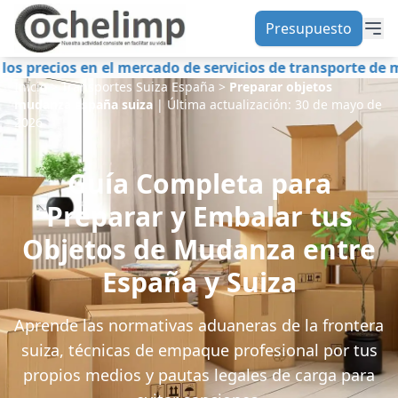
Presupuesto
 mercado de servicios de transporte de mudanzas y merc
Inicio
>
Transportes Suiza España
>
Preparar objetos
mudanza españa suiza
|
Última actualización:
30 de mayo de
2026
Guía Completa para
Preparar y Embalar tus
Objetos de Mudanza entre
España y Suiza
Aprende las normativas aduaneras de la frontera
suiza, técnicas de empaque profesional por tus
propios medios y pautas legales de carga para