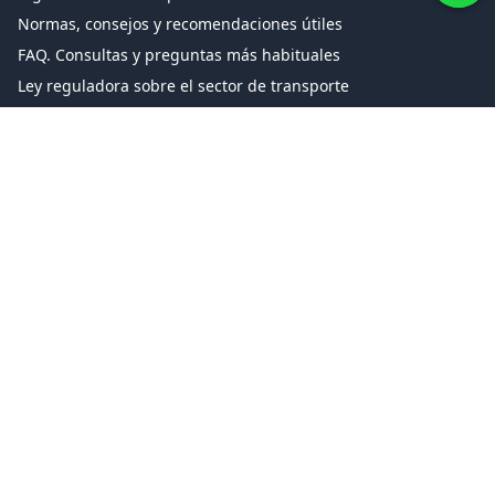
Normas, consejos y recomendaciones útiles
FAQ. Consultas y preguntas más habituales
Ley reguladora sobre el sector de transporte
Cotizador de Mudanzas
Calculadora de alquiler de Furgonetas
Glosario de Mudanzas
Enciclopedia de Mudanzas
Tipos de Traslado
Mudanzas Exclusivas
Mudanzas Grupaje
Traslado de Objetos Especiales (Pianos, obras de arte)
Mudanza de Mascotas (Ver condiciones)