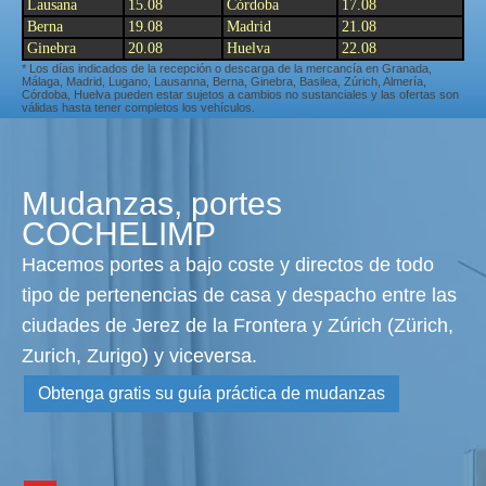
Lausana
15.08
Córdoba
17.08
Berna
19.08
Madrid
21.08
Ginebra
20.08
Huelva
22.08
* Los días indicados de la recepción o descarga de la mercancía en Granada,
Málaga, Madrid, Lugano, Lausanna, Berna, Ginebra, Basilea, Zúrich, Almería,
Córdoba, Huelva pueden estar sujetos a cambios no sustanciales y las ofertas son
válidas hasta tener completos los vehículos.
Mudanzas, portes
COCHELIMP
Hacemos portes a bajo coste y directos de todo
tipo de pertenencias de casa y despacho entre las
ciudades de Jerez de la Frontera y Zúrich (Zürich,
Zurich, Zurigo) y viceversa.
Obtenga gratis su guía práctica de mudanzas