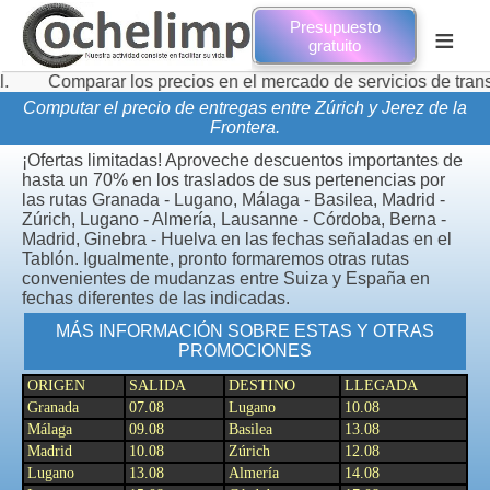
Presupuesto
≡
gratuito
arar los precios en el mercado de servicios de transporte de 
Computar el precio de entregas entre Zúrich y Jerez de la
Frontera.
¡Ofertas limitadas! Aproveche descuentos importantes de
hasta un 70% en los traslados de sus pertenencias por
las rutas Granada - Lugano, Málaga - Basilea, Madrid -
Zúrich, Lugano - Almería, Lausanne - Córdoba, Berna -
Madrid, Ginebra - Huelva en las fechas señaladas en el
Tablón. Igualmente, pronto formaremos otras rutas
convenientes de mudanzas entre Suiza y España en
fechas diferentes de las indicadas.
MÁS INFORMACIÓN SOBRE ESTAS Y OTRAS
PROMOCIONES
ORIGEN
SALIDA
DESTINO
LLEGADA
Granada
07.08
Lugano
10.08
Málaga
09.08
Basilea
13.08
Madrid
10.08
Zúrich
12.08
Lugano
13.08
Almería
14.08