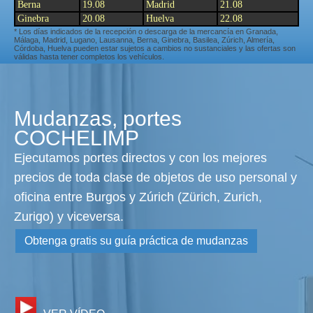
Berna
19.08
Madrid
21.08
Ginebra
20.08
Huelva
22.08
* Los días indicados de la recepción o descarga de la mercancía en Granada,
Málaga, Madrid, Lugano, Lausanna, Berna, Ginebra, Basilea, Zúrich, Almería,
Córdoba, Huelva pueden estar sujetos a cambios no sustanciales y las ofertas son
válidas hasta tener completos los vehículos.
Mudanzas, portes
COCHELIMP
Ejecutamos portes directos y con los mejores
precios de toda clase de objetos de uso personal y
oficina entre Burgos y Zúrich (Zürich, Zurich,
Zurigo) y viceversa.
Obtenga gratis su guía práctica de mudanzas