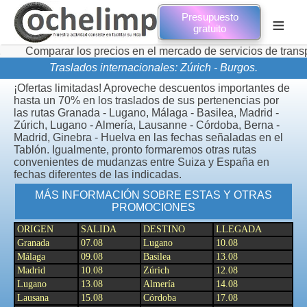
Presupuesto
≡
gratuito
rar los precios en el mercado de servicios de transporte de m
Traslados internacionales: Zúrich - Burgos.
¡Ofertas limitadas! Aproveche descuentos importantes de
hasta un 70% en los traslados de sus pertenencias por
las rutas Granada - Lugano, Málaga - Basilea, Madrid -
Zúrich, Lugano - Almería, Lausanne - Córdoba, Berna -
Madrid, Ginebra - Huelva en las fechas señaladas en el
Tablón. Igualmente, pronto formaremos otras rutas
convenientes de mudanzas entre Suiza y España en
fechas diferentes de las indicadas.
MÁS INFORMACIÓN SOBRE ESTAS Y OTRAS
PROMOCIONES
ORIGEN
SALIDA
DESTINO
LLEGADA
Granada
07.08
Lugano
10.08
Málaga
09.08
Basilea
13.08
Madrid
10.08
Zúrich
12.08
Lugano
13.08
Almería
14.08
Lausana
15.08
Córdoba
17.08