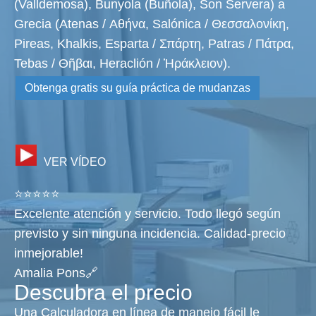
(Valldemosa), Bunyola (Buñola), Son Servera) a
Grecia (Atenas / Αθήνα, Salónica / Θεσσαλονίκη,
Pireas, Khalkis, Esparta / Σπάρτη, Patras / Πάτρα,
Tebas / Θῆβαι, Heraclión / Ἡράκλειον).
Obtenga gratis su guía práctica de mudanzas
VER VÍDEO
⭐⭐⭐⭐⭐
Excelente atención y servicio. Todo llegó según
previsto y sin ninguna incidencia. Calidad-precio
inmejorable!
Amalia Pons🔗
Descubra el precio
Una Calculadora en línea de manejo fácil le