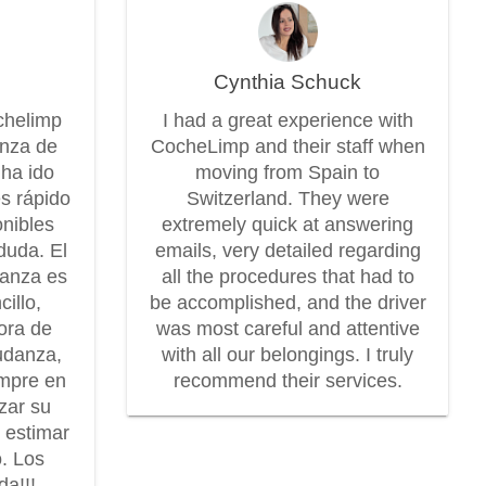
Cynthia Schuck
chelimp
I had a great experience with
anza de
CocheLimp and their staff when
 ha ido
moving from Spain to
es rápido
Switzerland. They were
onibles
extremely quick at answering
duda. El
emails, very detailed regarding
danza es
all the procedures that had to
illo,
be accomplished, and the driver
dora de
was most careful and attentive
udanza,
with all our belongings. I truly
mpre en
recommend their services.
zar su
r estimar
o. Los
a!!!