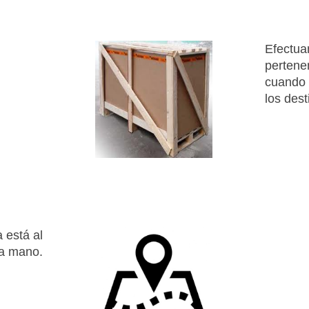
Efectua
pertene
cuando 
los dest
 está al
ra mano.