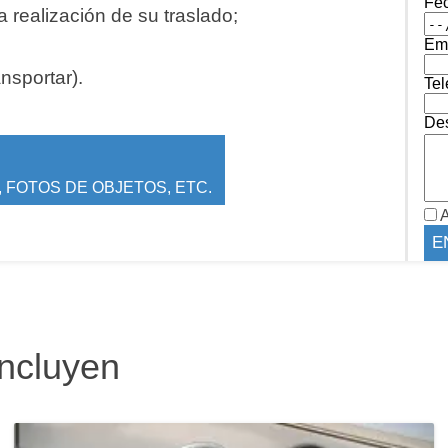
Fe
 realización de su traslado;
Ema
ansportar).
Tel
Des
 FOTOS DE OBJETOS, ETC.
A
incluyen