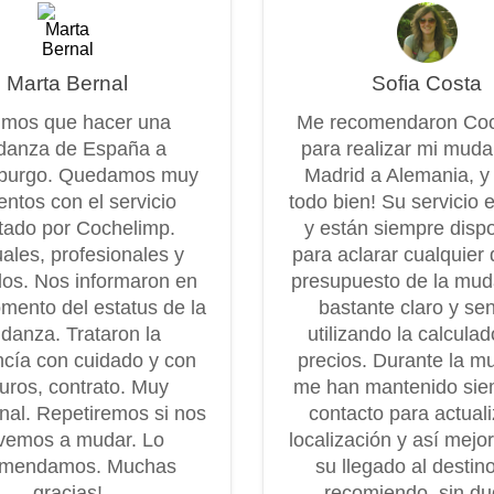
Marta Bernal
Sofia Costa
imos que hacer una
Me recomendaron Co
anza de España a
para realizar mi mud
burgo. Quedamos muy
Madrid a Alemania, y
entos con el servicio
todo bien! Su servicio 
tado por Cochelimp.
y están siempre disp
ales, profesionales y
para aclarar cualquier 
os. Nos informaron en
presupuesto de la mu
mento del estatus de la
bastante claro y senc
danza. Trataron la
utilizando la calcula
cía con cuidado y con
precios. Durante la m
uros, contrato. Muy
me han mantenido sie
onal. Repetiremos si nos
contacto para actuali
vemos a mudar. Lo
localización y así mejo
omendamos. Muchas
su llegado al destin
gracias!
recomiendo, sin dud