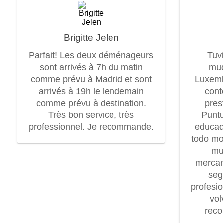
Brigitte Jelen
Parfait! Les deux déménageurs
Tuv
sont arrivés à 7h du matin
mud
comme prévu à Madrid et sont
Luxem
arrivés à 19h le lendemain
cont
comme prévu à destination.
pres
Très bon service, très
Puntu
professionnel. Je recommande.
educad
todo mo
mu
mercan
seg
profesi
vol
rec