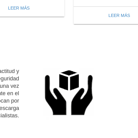
LEER MÁS
LEER MÁS
ctitud y
eguridad
 una vez
te en el
ocan por
descarga
alistas.