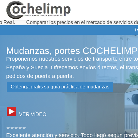
omparar los precios en el mercado de servicios de transporte 
T
Mudanzas, portes COCHELIMP
Proponemos nuestros servicios de transporte entre t
España y Suecia. Ofrecemos envíos directos, el tran
pedidos de puerta a puerta.
Obtenga gratis su guía práctica de mudanzas
VER VÍDEO
⭐⭐⭐⭐⭐
Excelente atención y servicio. Todo llegó según previ