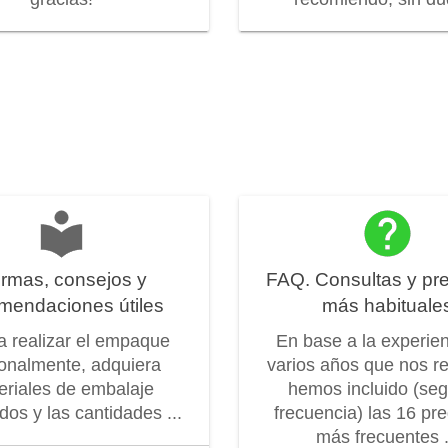
rmas, consejos y
FAQ. Consultas y pr
mendaciones útiles
más habituale
 a realizar el empaque
En base a la experie
onalmente, adquiera
varios años que nos r
eriales de embalaje
hemos incluido (seg
os y las cantidades ...
frecuencia) las 16 pr
más frecuentes .