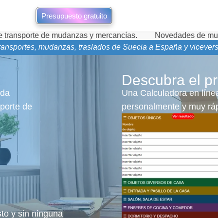
Presupuesto gratuito
de mudanzas y mercancías.
Novedades de mudanzas durante 
ransportes, mudanzas, traslados de Suecia a España y vicevers
Descubra el pr
oda
Una Calculadora en línea
sporte de
personalmente y muy ráp
sto y sin ninguna