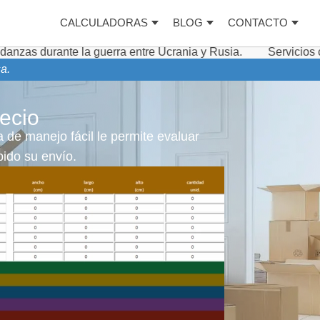
CALCULADORAS
BLOG
CONTACTO
la guerra entre Ucrania y Rusia.
Servicios complementar
a.
ecio
 de manejo fácil le permite evaluar
ido su envío.