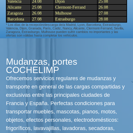
Valencia
24.08
Dijon
25.08
Alicante
25.08
Clermont-Ferrand
26.08
Zaragoza
26.08
Mulhouse
27.08
Barcelona
27.08
Estrasburgo
28.08
* Los días de la recepción/descarga de/a Madrid, Lyon, Barcelona, Estrasburgo,
Valencia, Dijon, Granada, París, Cádiz, Nancy, Alicante, Clermont-Ferrand, Sevilla,
Zaragoza, Estrasburgo, Mulhouse pueden sufrir cambios no importantes y las
ofertas son válidas hasta completar los vehículos.
Mudanzas, portes
COCHELIMP
Ofrecemos servicios regulares de mudanzas y
transporte en general de las cargas compartidas y
exclusivas entre las principales ciudades de
Francia y España. Perfectas condiciones para
transportar muebles, mascotas, pianos, motos,
objetos, efectos personales, electrodomésticos:
frigoríficos, lavavajillas, lavadoras, secadoras,