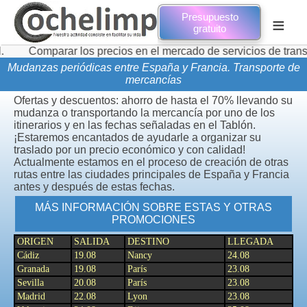
Presupuesto
≡
gratuito
arar los precios en el mercado de servicios de transporte de 
Mudanzas periódicas entre España y Francia. Transporte de
mercancías
Ofertas y descuentos: ahorro de hasta el 70% llevando su
mudanza o transportando la mercancía por uno de los
itinerarios y en las fechas señaladas en el Tablón.
¡Estaremos encantados de ayudarle a organizar su
traslado por un precio económico y con calidad!
Actualmente estamos en el proceso de creación de otras
rutas entre las ciudades principales de España y Francia
antes y después de estas fechas.
MÁS INFORMACIÓN SOBRE ESTAS Y OTRAS
PROMOCIONES
ORIGEN
SALIDA
DESTINO
LLEGADA
Cádiz
19.08
Nancy
24.08
Granada
19.08
París
23.08
Sevilla
20.08
París
23.08
Madrid
22.08
Lyon
23.08