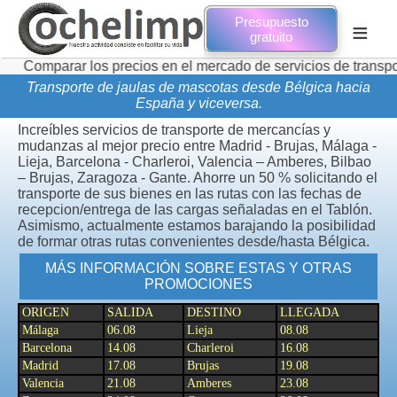
Presupuesto
≡
gratuito
r los precios en el mercado de servicios de transporte de mud
Transporte de jaulas de mascotas desde Bélgica hacia
España y viceversa.
Increíbles servicios de transporte de mercancías y
mudanzas al mejor precio entre Madrid - Brujas, Málaga -
Lieja, Barcelona - Charleroi, Valencia – Amberes, Bilbao
– Brujas, Zaragoza - Gante. Ahorre un 50 % solicitando el
transporte de sus bienes en las rutas con las fechas de
recepcion/entrega de las cargas señaladas en el Tablón.
Asimismo, actualmente estamos barajando la posibilidad
de formar otras rutas convenientes desde/hasta Bélgica.
MÁS INFORMACIÓN SOBRE ESTAS Y OTRAS
PROMOCIONES
ORIGEN
SALIDA
DESTINO
LLEGADA
Málaga
06.08
Lieja
08.08
Barcelona
14.08
Charleroi
16.08
Madrid
17.08
Brujas
19.08
Valencia
21.08
Amberes
23.08