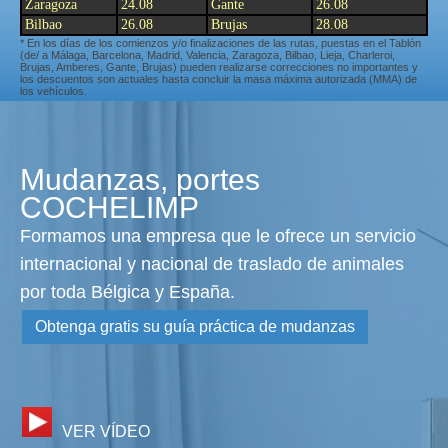
Zaragoza
24.08
Gante
26.08
Bilbao
26.08
Brujas
28.08
* En los días de los comienzos y/o finalizaciones de las rutas, puestas en el Tablón
(de/ a Málaga, Barcelona, Madrid, Valencia, Zaragoza, Bilbao, Lieja, Charleroi,
Brujas, Amberes, Gante, Brujas) pueden realizarse correcciones no importantes y
los descuentos son actuales hasta concluir la masa máxima autorizada (MMA) de
los vehículos.
Mudanzas, portes
COCHELIMP
Formamos una empresa que le ofrece un servicio
internacional y nacional de traslado de animales
por toda Bélgica y España.
Obtenga gratis su guía práctica de mudanzas
VER VÍDEO