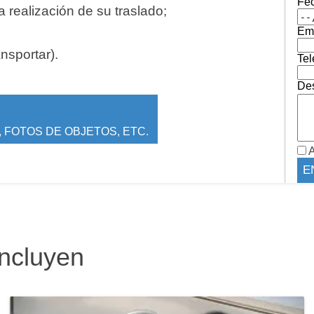
Fe
 realización de su traslado;
Ema
ansportar).
Tel
Des
 FOTOS DE OBJETOS, ETC.
A
incluyen