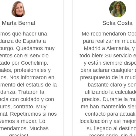
Marta Bernal
Sofia Costa
imos que hacer una
Me recomendaron Co
anza de España a
para realizar mi mud
burgo. Quedamos muy
Madrid a Alemania, y
entos con el servicio
todo bien! Su servicio 
tado por Cochelimp.
y están siempre disp
ales, profesionales y
para aclarar cualquier 
os. Nos informaron en
presupuesto de la mu
mento del estatus de la
bastante claro y senc
danza. Trataron la
utilizando la calcula
cía con cuidado y con
precios. Durante la m
uros, contrato. Muy
me han mantenido sie
onal. Repetiremos si nos
contacto para actuali
vemos a mudar. Lo
localización y así mejo
omendamos. Muchas
su llegado al destin
gracias!
recomiendo, sin dud