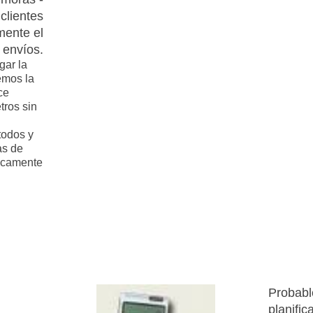
clientes
mente el
 envíos.
gar la
emos la
ce
tros sin
todos y
as de
ficamente
Probabl
planifi