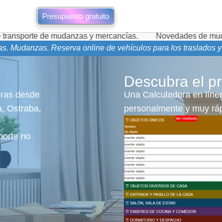
Presupuesto gratuito
de mudanzas y mercancías.
Novedades de mudanzas durante 
as. Mudanzas. Reserva online de vehículos para los traslados 
Descubra el pr
eras desde
Una Calculadora en línea
a, Ostraba,
personalmente y muy ráp
orte no