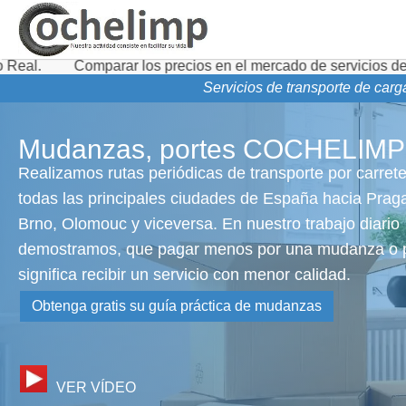
mparar los precios en el mercado de servicios de transporte 
Servicios de transporte de carg
Mudanzas, portes COCHELIMP
Realizamos rutas periódicas de transporte por carret
todas las principales ciudades de España hacia Prag
Brno, Olomouc y viceversa. En nuestro trabajo diario
demostramos, que pagar menos por una mudanza o p
significa recibir un servicio con menor calidad.
Obtenga gratis su guía práctica de mudanzas
VER VÍDEO