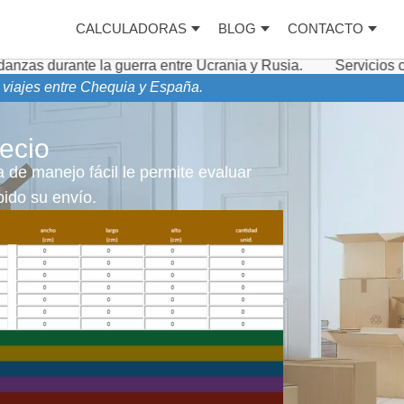
CALCULADORAS
BLOG
CONTACTO
la guerra entre Ucrania y Rusia.
Servicios complementar
y viajes entre Chequia y España.
ecio
 de manejo fácil le permite evaluar
ido su envío.