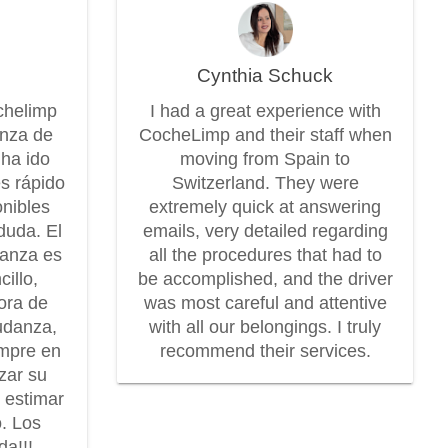
Cynthia Schuck
chelimp
I had a great experience with
anza de
CocheLimp and their staff when
 ha ido
moving from Spain to
es rápido
Switzerland. They were
onibles
extremely quick at answering
duda. El
emails, very detailed regarding
danza es
all the procedures that had to
illo,
be accomplished, and the driver
dora de
was most careful and attentive
udanza,
with all our belongings. I truly
mpre en
recommend their services.
zar su
r estimar
o. Los
a!!!