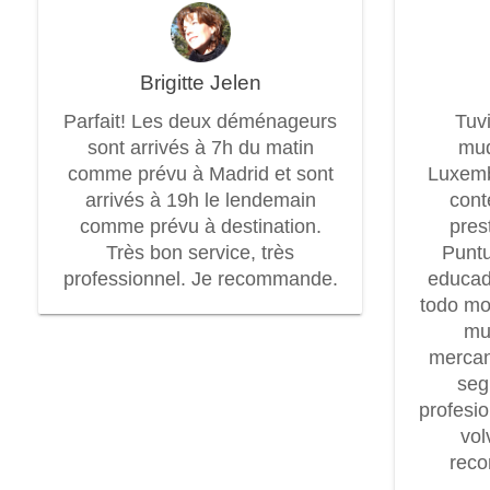
Brigitte Jelen
Parfait! Les deux déménageurs
Tuv
sont arrivés à 7h du matin
mud
comme prévu à Madrid et sont
Luxem
arrivés à 19h le lendemain
cont
comme prévu à destination.
pres
Très bon service, très
Puntu
professionnel. Je recommande.
educad
todo mo
mu
mercan
seg
profesi
vol
rec