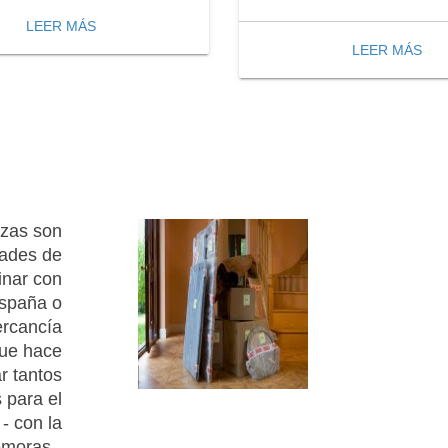
LEER MÁS
LEER MÁS
nzas son
dades de
inar con
España o
ercancía
que hace
r tantos
 para el
- con la
emoras -