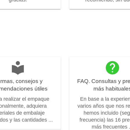
rmas, consejos y
FAQ. Consultas y pr
mendaciones útiles
más habituale
 a realizar el empaque
En base a la experie
onalmente, adquiera
varios años que nos r
eriales de embalaje
hemos incluido (seg
os y las cantidades ...
frecuencia) las 16 pr
más frecuentes .