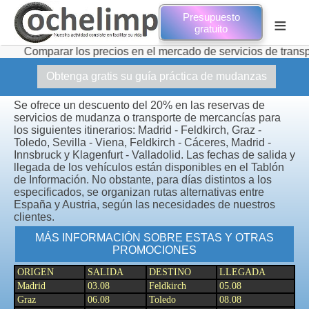
Presupuesto
≡
gratuito
ar los precios en el mercado de servicios de transporte de mu
Obtenga gratis su guía práctica de mudanzas
Se ofrece un descuento del 20% en las reservas de
servicios de mudanza o transporte de mercancías para
los siguientes itinerarios: Madrid - Feldkirch, Graz -
Toledo, Sevilla - Viena, Feldkirch - Cáceres, Madrid -
Innsbruck y Klagenfurt - Valladolid. Las fechas de salida y
llegada de los vehículos están disponibles en el Tablón
de Información. No obstante, para días distintos a los
especificados, se organizan rutas alternativas entre
España y Austria, según las necesidades de nuestros
clientes.
MÁS INFORMACIÓN SOBRE ESTAS Y OTRAS
PROMOCIONES
ORIGEN
SALIDA
DESTINO
LLEGADA
Madrid
03.08
Feldkirch
05.08
Graz
06.08
Toledo
08.08