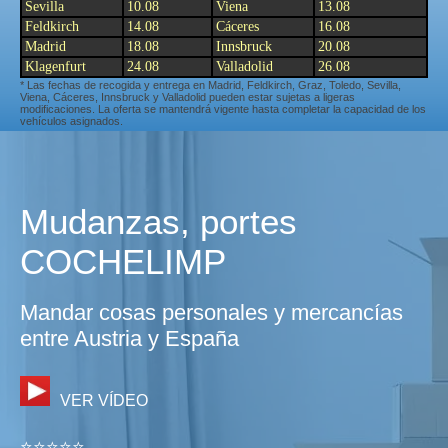
Sevilla
10.08
Viena
13.08
Feldkirch
14.08
Cáceres
16.08
Madrid
18.08
Innsbruck
20.08
Klagenfurt
24.08
Valladolid
26.08
* Las fechas de recogida y entrega en Madrid, Feldkirch, Graz, Toledo, Sevilla,
Viena, Cáceres, Innsbruck y Valladolid pueden estar sujetas a ligeras
modificaciones. La oferta se mantendrá vigente hasta completar la capacidad de los
vehículos asignados.
Mudanzas, portes
COCHELIMP
Mandar cosas personales y mercancías
entre Austria y España
VER VÍDEO
⭐⭐⭐⭐⭐