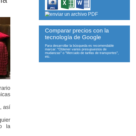
.
Comparar precios con la
tecnología de Google
Para desarrollar la búsqueda es recomendable
marcar: "Obtener varios presupuestos de
mudanzas" o "Mercado de tarifas de transportes",
etc.
ario
nicas
, así
uier
o la