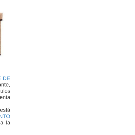
E DE
ante,
culos
uenta
 está
ENTO
a la