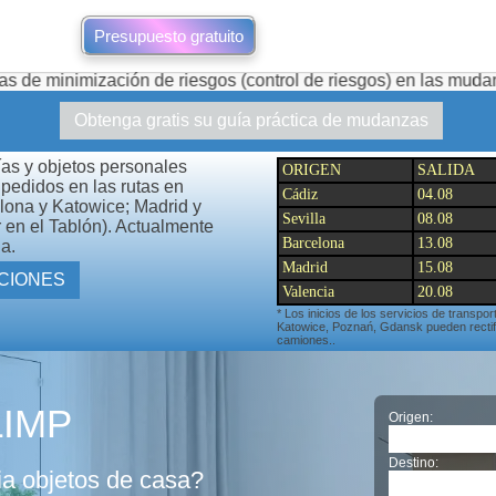
Presupuesto gratuito
ón de riesgos (control de riesgos) en las mudanzas.
Preci
Obtenga gratis su guía práctica de mudanzas
as y objetos personales
ORIGEN
SALIDA
pedidos en las rutas en
Cádiz
04.08
elona y Katowice; Madrid y
Sevilla
08.08
 en el Tablón). Actualmente
Barcelona
13.08
a.
Madrid
15.08
TAS Y OTRAS PROMOCIONES
Valencia
20.08
* Los inicios de los servicios de transpor
Katowice, Poznań, Gdansk pueden rectific
camiones..
LIMP
Origen:
Destino:
ia objetos de casa?