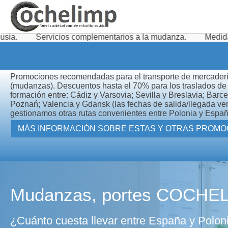
cios complementarios a la mudanza.
Medidas de minimizaci
Promociones recomendadas para el transporte de mercaderí
(mudanzas). Descuentos hasta el 70% para los traslados de 
formación entre: Cádiz y Varsovia; Sevilla y Breslavia; Barc
Poznań; Valencia y Gdansk (las fechas de salida/llegada ver
gestionamos otras rutas convenientes entre Polonia y Españ
MÁS INFORMACIÓN SOBRE ES
Mudanzas, portes COCHE
¿Cuánto cuesta llevar entre España y Polon