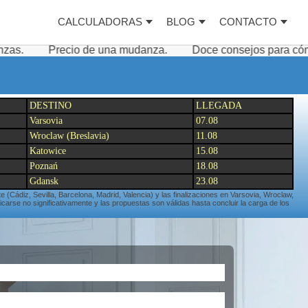
CALCULADORAS
BLOG
CONTACTO
o de una mudanza.
Doce consejos para cómo embalar y env
DESTINO
LLEGADA
Varsovia
07.08
Wroclaw (Breslavia)
11.08
Katowice
15.08
Poznań
18.08
Gdansk
23.08
te (Cádiz, Sevilla, Barcelona, Madrid, Valencia) y las finalizaciones en Varsovia, Wroclaw,
arse no significativamente y las propuestas son válidas hasta concluir la carga de los