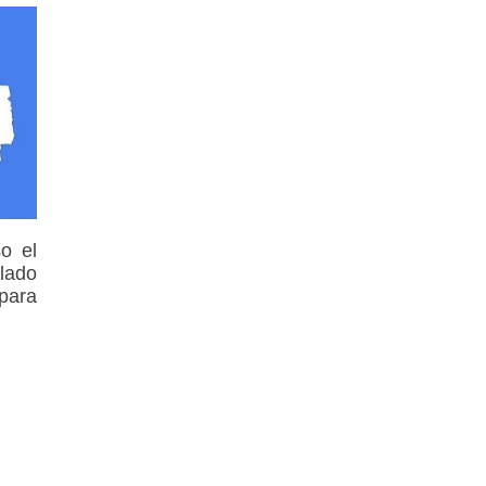
o el
slado
 para