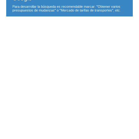
Para desarrollar la búsqueda es recomendable marcar: "Obtener varios
presupuestos de mudanzas" o "Mercado de tarifas de transportes", etc.