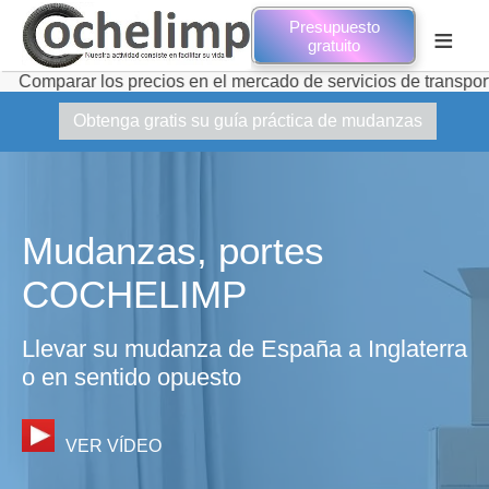
Presupuesto
≡
gratuito
los precios en el mercado de servicios de transporte de muda
Obtenga gratis su guía práctica de mudanzas
Mudanzas, portes
COCHELIMP
Llevar su mudanza de España a Inglaterra
o en sentido opuesto
VER VÍDEO