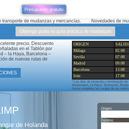
Presupuesto gratuito
e mudanzas y mercancías.
Novedades de mudanzas durante l
Obtenga gratis su guía práctica de mudanzas
xcelente precio. Descuento
ORIGEN
SALID
señaladas en el Tablón por
Málaga
02.08
id – la Haya, Barcelona –
Sevilla
07.08
ción de nuevas rutas de
Madrid
09.08
Barcelona
13.08
TAS Y OTRAS PROMOCIONES
Irún
17.08
* Los días de iniciación o terminación de
Ámsterdam, La Haya, Terneuzen, Breda pu
hasta completar las cargas de los vehícu
LIMP
Origen:
Destino:
hogar de Holanda