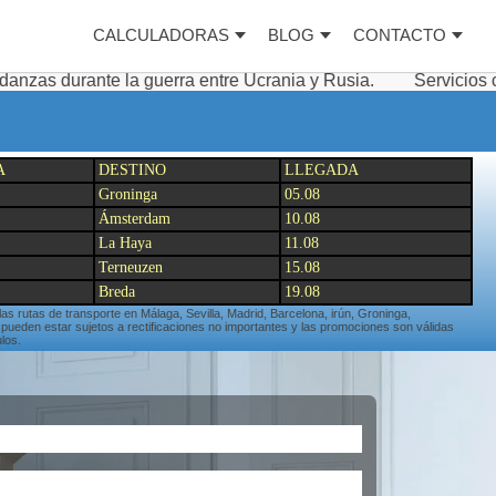
CALCULADORAS
BLOG
CONTACTO
a guerra entre Ucrania y Rusia.
Servicios complementari
A
DESTINO
LLEGADA
Groninga
05.08
Ámsterdam
10.08
La Haya
11.08
Terneuzen
15.08
Breda
19.08
 las rutas de transporte en Málaga, Sevilla, Madrid, Barcelona, irún, Groninga,
eden estar sujetos a rectificaciones no importantes y las promociones son válidas
los.