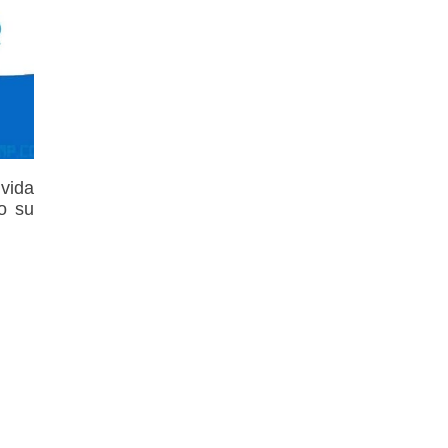
 vida
do su