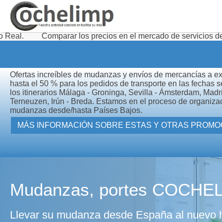
parar los precios en el mercado de servicios de transporte d
Ofertas increíbles de mudanzas y envíos de mercancías a e
hasta el 50 % para los pedidos de transporte en las fechas 
los itinerarios Málaga - Groninga, Sevilla - Ámsterdam, Madr
Terneuzen, Irún - Breda. Estamos en el proceso de organiza
mudanzas desde/hasta Países Bajos.
MÁS INFORMACIÓN SOBRE ES
Mudanzas, portes COCHE
Llevar su mudanza desde España al nuevo 