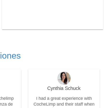
ciones
Cynthia Schuck
chelimp
I had a great experience with
anza de
CocheLimp and their staff when