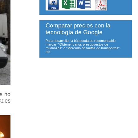
Comparar precios con la
tecnología de Google
Para desarrollar la búsqueda es recomendable
marcar: "Obtener varios presupuestos de
mudanzas" o "Mercado de tarifas de transportes",
etc.
as no
dades