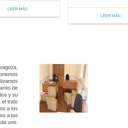
LEER MÁS
LEER MÁS
aragoza,
sponemos
alizamos
iento de
dos y su
 el trato
os a los
os a las
ada uno.