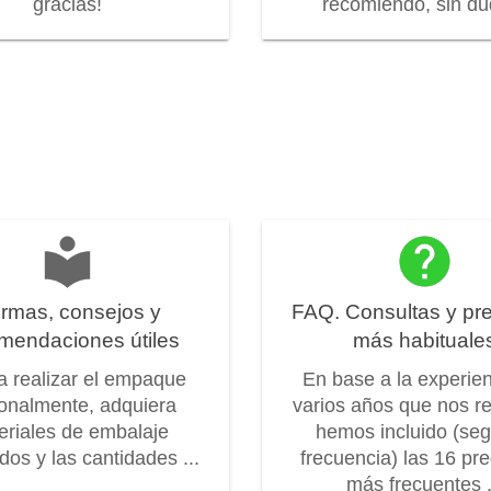
gracias!
recomiendo, sin dud
rmas, consejos y
FAQ. Consultas y pr
mendaciones útiles
más habituale
 a realizar el empaque
En base a la experie
onalmente, adquiera
varios años que nos r
eriales de embalaje
hemos incluido (seg
os y las cantidades ...
frecuencia) las 16 pr
más frecuentes .