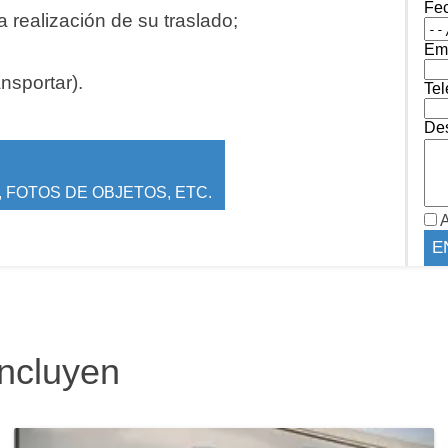
Fe
 realización de su traslado;
Ema
ansportar).
Tel
Des
 FOTOS DE OBJETOS, ETC.
A
incluyen