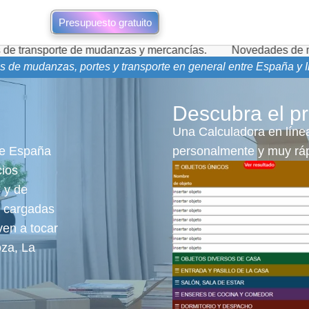
Presupuesto gratuito
e de mudanzas y mercancías.
Novedades de mudanzas durant
as de mudanzas, portes y transporte en general entre España y I
Descubra el pr
Una Calculadora en línea
de España
personalmente y muy ráp
cios
s y de
z cargadas
ven a tocar
oza, La