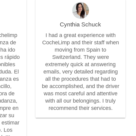
Cynthia Schuck
chelimp
I had a great experience with
anza de
CocheLimp and their staff when
 ha ido
moving from Spain to
es rápido
Switzerland. They were
onibles
extremely quick at answering
duda. El
emails, very detailed regarding
danza es
all the procedures that had to
illo,
be accomplished, and the driver
dora de
was most careful and attentive
udanza,
with all our belongings. I truly
mpre en
recommend their services.
zar su
r estimar
o. Los