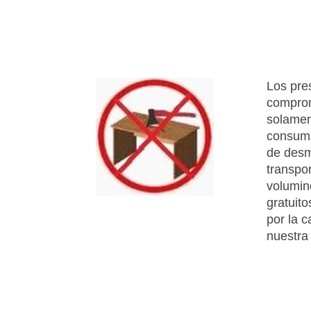
Los pre
comprom
solament
consumi
de desm
transpo
volumin
gratuit
por la c
nuestra