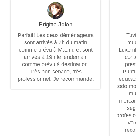
Brigitte Jelen
Parfait! Les deux déménageurs
Tuv
sont arrivés à 7h du matin
mud
comme prévu à Madrid et sont
Luxem
arrivés à 19h le lendemain
cont
comme prévu à destination.
pres
Très bon service, très
Puntu
professionnel. Je recommande.
educad
todo mo
mu
mercan
seg
profesi
vol
rec