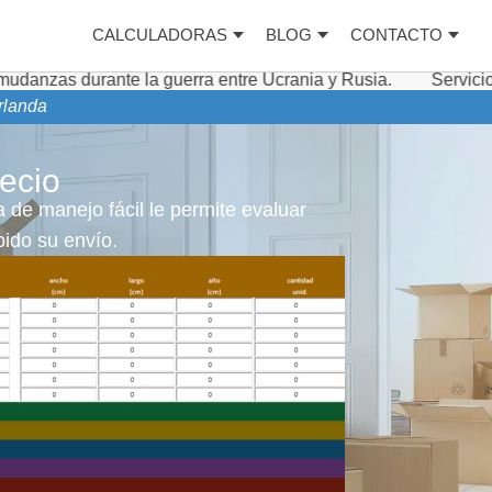
CALCULADORAS
BLOG
CONTACTO
e la guerra entre Ucrania y Rusia.
Servicios complementa
rlanda
ecio
 de manejo fácil le permite evaluar
ido su envío.