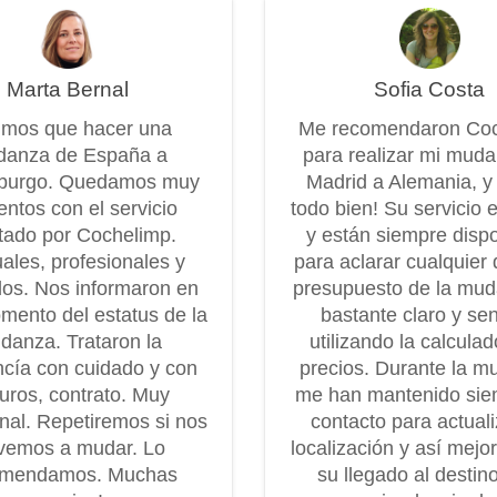
Marta Bernal
Sofia Costa
imos que hacer una
Me recomendaron Co
anza de España a
para realizar mi mud
burgo. Quedamos muy
Madrid a Alemania, y
entos con el servicio
todo bien! Su servicio 
tado por Cochelimp.
y están siempre disp
ales, profesionales y
para aclarar cualquier 
os. Nos informaron en
presupuesto de la mu
mento del estatus de la
bastante claro y senc
danza. Trataron la
utilizando la calcula
cía con cuidado y con
precios. Durante la m
uros, contrato. Muy
me han mantenido sie
onal. Repetiremos si nos
contacto para actuali
vemos a mudar. Lo
localización y así mejo
omendamos. Muchas
su llegado al destin