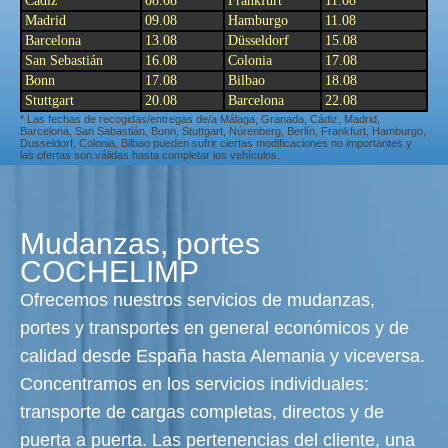
Cádiz
08.08
Frankfurt
11.08
Madrid
09.08
Hamburgo
11.08
Barcelona
13.08
Düsseldorf
15.08
San Sebastián
16.08
Colonia
17.08
Bonn
17.08
Bilbao
18.08
Stuttgart
20.08
Barcelona
22.08
* Las fechas de recogidas/entregas de/a Málaga, Granada, Cádiz, Madrid,
Barcelona, San Sabastián, Bonn, Stuttgart, Núrenberg, Berlín, Frankfurt, Hamburgo,
Dusseldorf, Colonia, Bilbao pueden sufrir ciertas modificaciones no importantes y
las ofertas son válidas hasta completar los vehículos.
Mudanzas, portes
COCHELIMP
Ofrecemos nuestros servicios de mudanzas,
portes y transportes en general económicos y de
calidad desde España hasta Alemania y viceversa.
Concentramos en los servicios individuales:
transporte de cargas completas, directos y de
puerta a puerta. Las pertenencias del cliente, una