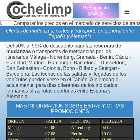
Presupuesto
≡
gratuito
rar los precios en el mercado de servicios de transporte de 
Ofertas de mudanzas, portes y transporte en general entre
España y Alemania
Del 50% al 99% de descuento para las
reservas de
mudanzas
o transportes de mercancías por los
itinerarios Málaga - Núrenberg, Granada - Berlín, Cádiz -
Frankfurt, Madrid - Hamburgo, Barcelona - Dusseldorf,
San Sebastián - Colonia, Bonn - Bilbao y Stuttgart -
Barcelona. Las fechas de las salidas y llegadas de los
vehículos pueden verse en el Tablón. Sin embargo,
actualmente, para días diferentes de los indicados
formamos otras rutas oportunas entre España y
Alemania.
MÁS INFORMACIÓN SOBRE ESTAS Y OTRAS
PROMOCIONES
ORIGEN
SALIDA
DESTINO
LLEGADA
Málaga
02.08
Núrenberg
04.08
Granada
07.08
Berlín
10.08