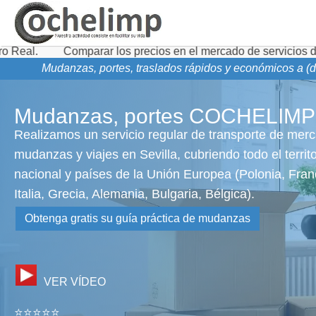
omparar los precios en el mercado de servicios de transporte
Mudanzas, portes, traslados rápidos y económicos a (d
Mudanzas, portes COCHELIMP
Realizamos un servicio regular de transporte de merc
mudanzas y viajes en Sevilla, cubriendo todo el territo
nacional y países de la Unión Europea (Polonia, Fran
Italia, Grecia, Alemania, Bulgaria, Bélgica).
Obtenga gratis su guía práctica de mudanzas
VER VÍDEO
⭐⭐⭐⭐⭐