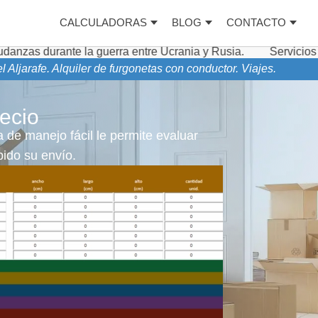
CALCULADORAS
BLOG
CONTACTO
 la guerra entre Ucrania y Rusia.
Servicios complementa
ljarafe. Alquiler de furgonetas con conductor. Viajes.
ecio
 de manejo fácil le permite evaluar
ido su envío.