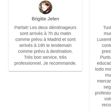
Brigitte Jelen
Parfait! Les deux déménageurs
Tuv
sont arrivés à 7h du matin
mud
comme prévu à Madrid et sont
Luxem
arrivés à 19h le lendemain
cont
comme prévu à destination.
pres
Très bon service, très
Puntu
professionnel. Je recommande.
educad
todo mo
mu
mercan
seg
profesi
vol
rec