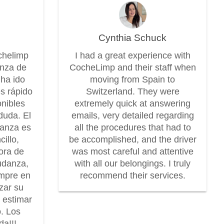
Cynthia Schuck
chelimp
I had a great experience with
anza de
CocheLimp and their staff when
 ha ido
moving from Spain to
es rápido
Switzerland. They were
onibles
extremely quick at answering
duda. El
emails, very detailed regarding
danza es
all the procedures that had to
illo,
be accomplished, and the driver
dora de
was most careful and attentive
udanza,
with all our belongings. I truly
mpre en
recommend their services.
zar su
r estimar
o. Los
a!!!