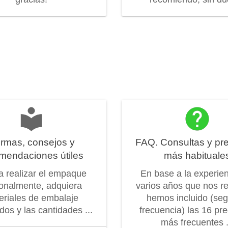
rmas, consejos y
FAQ. Consultas y pr
mendaciones útiles
más habituale
 a realizar el empaque
En base a la experie
onalmente, adquiera
varios años que nos r
eriales de embalaje
hemos incluido (seg
os y las cantidades ...
frecuencia) las 16 pr
más frecuentes .