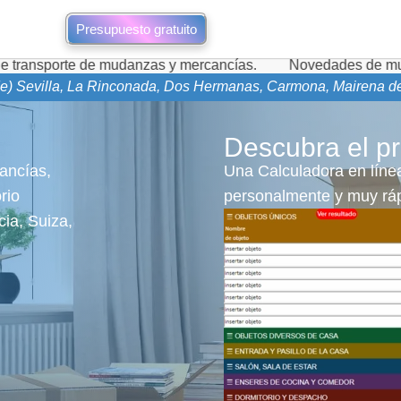
Presupuesto gratuito
 de mudanzas y mercancías.
Novedades de mudanzas durante
e) Sevilla, La Rinconada, Dos Hermanas, Carmona, Mairena del A
Descubra el pr
ancías,
Una Calculadora en línea
rio
personalmente y muy ráp
cia, Suiza,