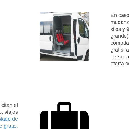
En caso
mudanza
kilos y
grande),
cómodam
gratis, 
personas
oferta 
icitan el
, viajes
aslado de
e gratis
.