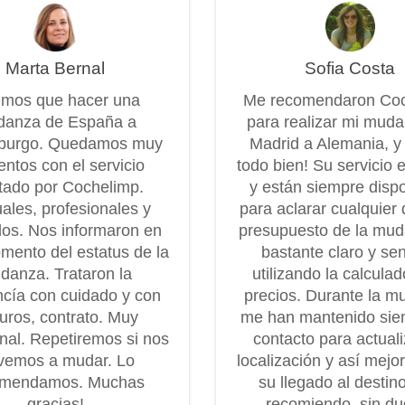
Marta Bernal
Sofia Costa
imos que hacer una
Me recomendaron Co
anza de España a
para realizar mi mud
burgo. Quedamos muy
Madrid a Alemania, y
entos con el servicio
todo bien! Su servicio 
tado por Cochelimp.
y están siempre disp
ales, profesionales y
para aclarar cualquier 
os. Nos informaron en
presupuesto de la mu
mento del estatus de la
bastante claro y senc
danza. Trataron la
utilizando la calcula
cía con cuidado y con
precios. Durante la m
uros, contrato. Muy
me han mantenido sie
onal. Repetiremos si nos
contacto para actuali
vemos a mudar. Lo
localización y así mejo
omendamos. Muchas
su llegado al destin
gracias!
recomiendo, sin dud