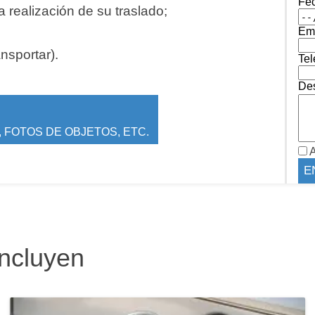
Fe
 realización de su traslado;
Ema
ansportar).
Tel
Des
 FOTOS DE OBJETOS, ETC.
A
incluyen