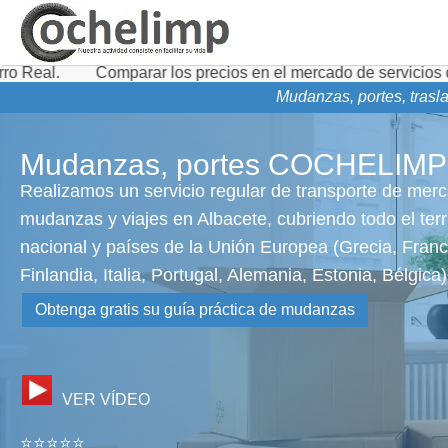
mparar los precios en el mercado de servicios de transporte d
Mudanzas, portes, trasla
Mudanzas, portes COCHELIMP
Realizamos un servicio regular de transporte de merc
mudanzas y viajes en Albacete, cubriendo todo el terri
nacional y países de la Unión Europea (Grecia, Franc
Finlandia, Italia, Portugal, Alemania, Estonia, Bélgica)
Obtenga gratis su guía práctica de mudanzas
VER VÍDEO
⭐⭐⭐⭐⭐