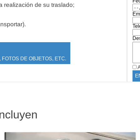
Fe
 realización de su traslado;
Ema
ansportar).
Tel
Des
 FOTOS DE OBJETOS, ETC.
A
incluyen