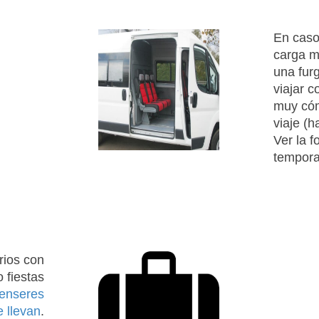
En caso
carga m
una fur
viajar c
muy cóm
viaje (
Ver la f
tempor
rios con
o fiestas
 enseres
 llevan
.