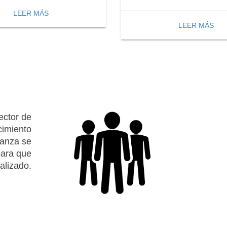
LEER MÁS
LEER MÁS
ector de
cimiento
danza se
 para que
alizado.