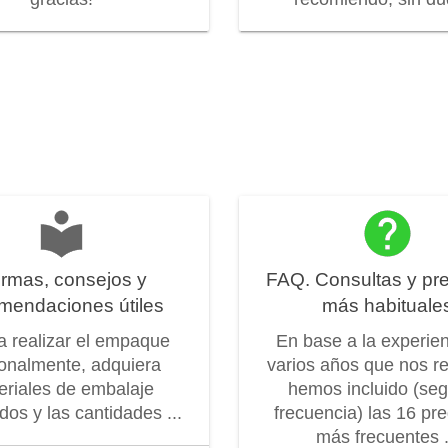
rmas, consejos y
FAQ. Consultas y pr
mendaciones útiles
más habituale
 a realizar el empaque
En base a la experie
onalmente, adquiera
varios años que nos r
eriales de embalaje
hemos incluido (seg
os y las cantidades ...
frecuencia) las 16 pr
más frecuentes .