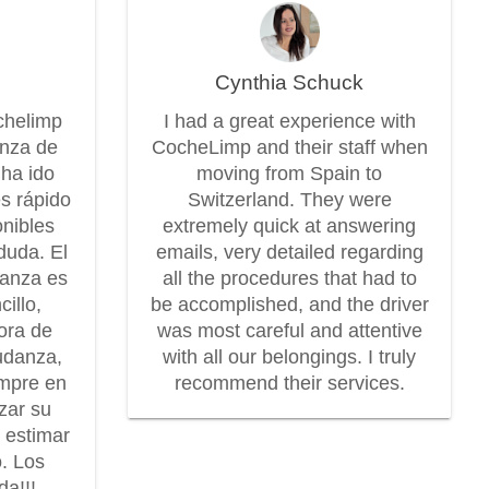
Cynthia Schuck
chelimp
I had a great experience with
anza de
CocheLimp and their staff when
 ha ido
moving from Spain to
es rápido
Switzerland. They were
onibles
extremely quick at answering
duda. El
emails, very detailed regarding
danza es
all the procedures that had to
illo,
be accomplished, and the driver
dora de
was most careful and attentive
udanza,
with all our belongings. I truly
mpre en
recommend their services.
zar su
r estimar
o. Los
a!!!