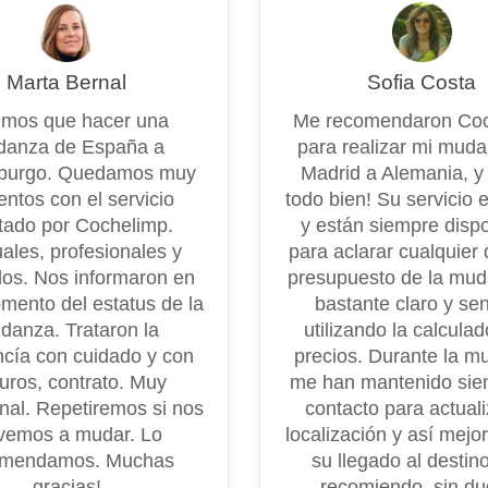
Marta Bernal
Sofia Costa
imos que hacer una
Me recomendaron Co
anza de España a
para realizar mi mud
burgo. Quedamos muy
Madrid a Alemania, y
entos con el servicio
todo bien! Su servicio 
tado por Cochelimp.
y están siempre disp
ales, profesionales y
para aclarar cualquier 
os. Nos informaron en
presupuesto de la mu
mento del estatus de la
bastante claro y senc
danza. Trataron la
utilizando la calcula
cía con cuidado y con
precios. Durante la m
uros, contrato. Muy
me han mantenido sie
onal. Repetiremos si nos
contacto para actuali
vemos a mudar. Lo
localización y así mejo
omendamos. Muchas
su llegado al destin
gracias!
recomiendo, sin dud