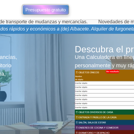
Presupuesto gratuito
e mudanzas y mercancías.
Novedades de mudanzas durante l
dos rápidos y económicos a (de) Albacete. Alquiler de furgonet
Descubra el pr
ancías,
Una Calculadora en línea
torio
personalmente y muy ráp
ia,
.