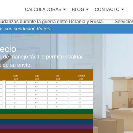
CALCULADORAS
BLOG
CONTACTO
a guerra entre Ucrania y Rusia.
Servicios complementari
as con conductor. Viajes.
ecio
 de manejo fácil le permite evaluar
ido su envío.