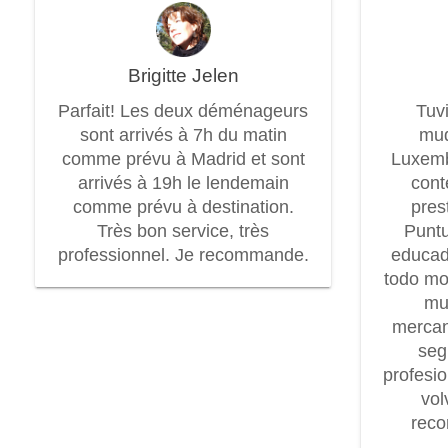
Brigitte Jelen
Parfait! Les deux déménageurs
Tuv
sont arrivés à 7h du matin
mud
comme prévu à Madrid et sont
Luxem
arrivés à 19h le lendemain
cont
comme prévu à destination.
pres
Très bon service, très
Puntu
professionnel. Je recommande.
educad
todo mo
mu
mercan
seg
profesi
vol
rec