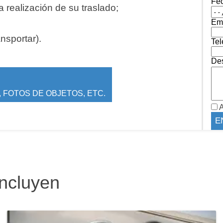
Fe
 realización de su traslado;
Ema
ansportar).
Tel
Des
 FOTOS DE OBJETOS, ETC.
A
incluyen