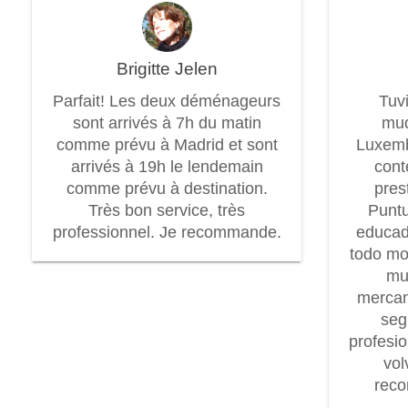
Brigitte Jelen
Parfait! Les deux déménageurs
Tuv
sont arrivés à 7h du matin
mud
comme prévu à Madrid et sont
Luxem
arrivés à 19h le lendemain
cont
comme prévu à destination.
pres
Très bon service, très
Puntu
professionnel. Je recommande.
educad
todo mo
mu
mercan
seg
profesi
vol
rec