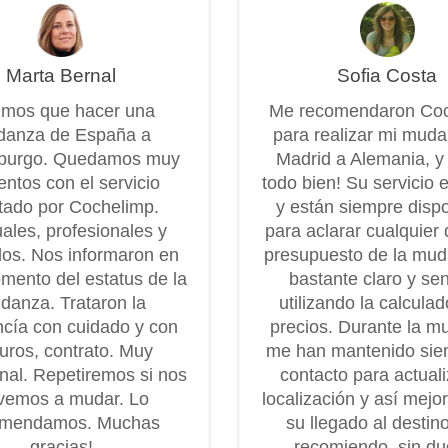
Marta Bernal
Sofia Costa
imos que hacer una
Me recomendaron Co
anza de España a
para realizar mi mud
burgo. Quedamos muy
Madrid a Alemania, y
entos con el servicio
todo bien! Su servicio 
tado por Cochelimp.
y están siempre disp
ales, profesionales y
para aclarar cualquier 
os. Nos informaron en
presupuesto de la mu
mento del estatus de la
bastante claro y senc
danza. Trataron la
utilizando la calcula
cía con cuidado y con
precios. Durante la m
uros, contrato. Muy
me han mantenido sie
onal. Repetiremos si nos
contacto para actuali
vemos a mudar. Lo
localización y así mejo
omendamos. Muchas
su llegado al destin
gracias!
recomiendo, sin dud