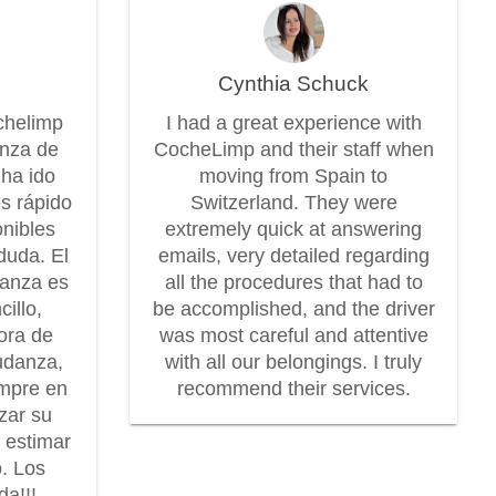
Cynthia Schuck
chelimp
I had a great experience with
anza de
CocheLimp and their staff when
 ha ido
moving from Spain to
es rápido
Switzerland. They were
onibles
extremely quick at answering
duda. El
emails, very detailed regarding
danza es
all the procedures that had to
illo,
be accomplished, and the driver
dora de
was most careful and attentive
udanza,
with all our belongings. I truly
mpre en
recommend their services.
zar su
r estimar
o. Los
a!!!