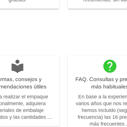
rmas, consejos y
FAQ. Consultas y pr
mendaciones útiles
más habituale
 a realizar el empaque
En base a la experie
onalmente, adquiera
varios años que nos r
eriales de embalaje
hemos incluido (seg
os y las cantidades ...
frecuencia) las 16 pr
más frecuentes .