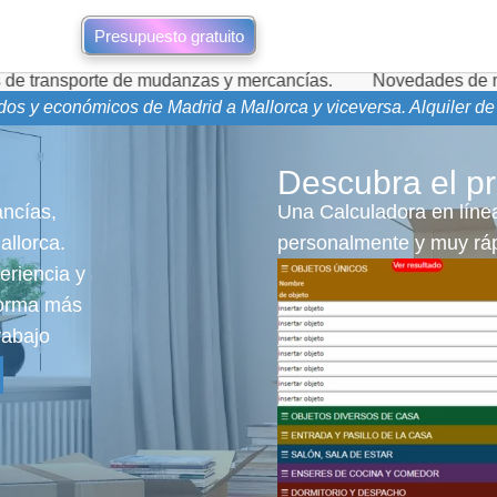
Presupuesto gratuito
 de mudanzas y mercancías.
Novedades de mudanzas durante
dos y económicos de Madrid a Mallorca y viceversa. Alquiler de
Descubra el pr
ancías,
Una Calculadora en línea
allorca.
personalmente y muy ráp
eriencia y
 forma más
rabajo