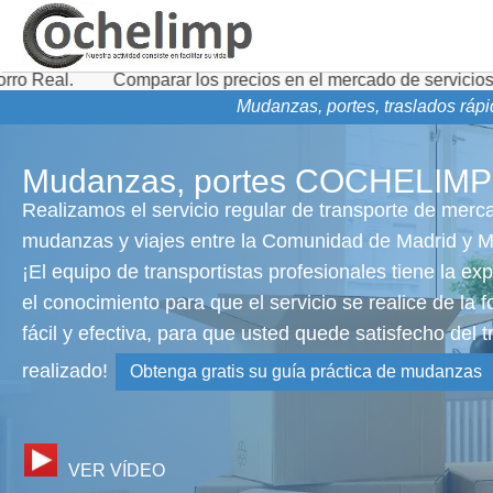
omparar los precios en el mercado de servicios de transporte
Mudanzas, portes, traslados rápi
Mudanzas, portes COCHELIMP
Realizamos el servicio regular de transporte de merc
mudanzas y viajes entre la Comunidad de Madrid y M
¡El equipo de transportistas profesionales tiene la exp
el conocimiento para que el servicio se realice de la
fácil y efectiva, para que usted quede satisfecho del t
realizado!
Obtenga gratis su guía práctica de mudanzas
VER VÍDEO