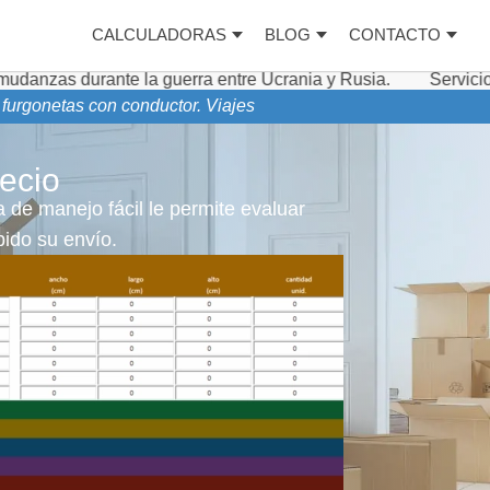
CALCULADORAS
BLOG
CONTACTO
 la guerra entre Ucrania y Rusia.
Servicios complementa
 furgonetas con conductor. Viajes
ecio
 de manejo fácil le permite evaluar
ido su envío.