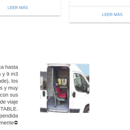
LEER MÁS
LEER MÁS
ca hasta
s y 9 m3
de), los
is y muy
con sus
de viaje
PTABLE.
spendida
lmente⛔