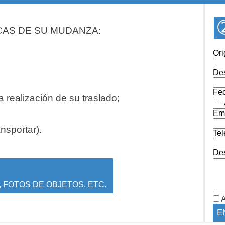
CAS DE SU MUDANZA:
Ori
Des
Fe
 realización de su traslado;
Ema
ansportar).
Tel
Des
 FOTOS DE OBJETOS, ETC.
A