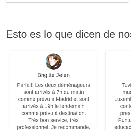
Esto es lo que dicen de no
Brigitte Jelen
Parfait! Les deux déménageurs
Tuv
sont arrivés à 7h du matin
mud
comme prévu à Madrid et sont
Luxem
arrivés à 19h le lendemain
cont
comme prévu à destination.
pres
Très bon service, très
Puntu
professionnel. Je recommande.
educad