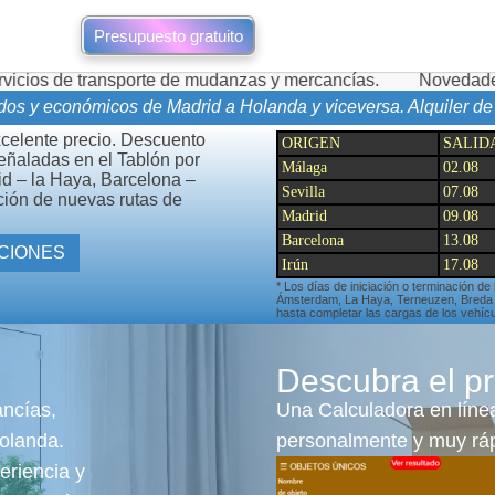
Presupuesto gratuito
te de mudanzas y mercancías.
Novedades de mudanzas duran
dos y económicos de Madrid a Holanda y viceversa. Alquiler de
xcelente precio. Descuento
ORIGEN
SALID
señaladas en el Tablón por
Málaga
02.08
id – la Haya, Barcelona –
Sevilla
07.08
ción de nuevas rutas de
Madrid
09.08
Barcelona
13.08
TAS Y OTRAS PROMOCIONES
Irún
17.08
* Los días de iniciación o terminación de
Ámsterdam, La Haya, Terneuzen, Breda pu
hasta completar las cargas de los vehícu
Descubra el pr
ancías,
Una Calculadora en línea
olanda.
personalmente y muy ráp
eriencia y