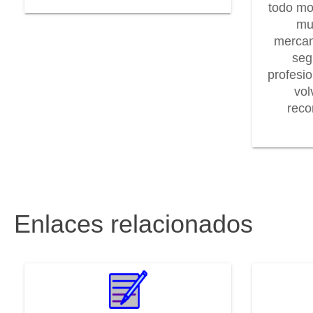
todo mo
mu
mercan
seg
profesi
vol
rec
Enlaces relacionados