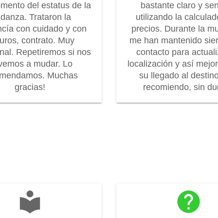
mento del estatus de la
bastante claro y senc
danza. Trataron la
utilizando la calcula
cía con cuidado y con
precios. Durante la m
uros, contrato. Muy
me han mantenido sie
onal. Repetiremos si nos
contacto para actuali
vemos a mudar. Lo
localización y así mejo
omendamos. Muchas
su llegado al destin
gracias!
recomiendo, sin dud