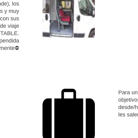
de), los
is y muy
con sus
de viaje
PTABLE.
spendida
lmente⛔
Para un
objetivo
desde/h
les sale