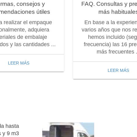
rmas, consejos y
FAQ. Consultas y pr
mendaciones útiles
más habituale
 a realizar el empaque
En base a la experie
onalmente, adquiera
varios años que nos r
eriales de embalaje
hemos incluido (seg
os y las cantidades ...
frecuencia) las 16 pr
más frecuentes .
LEER MÁS
LEER MÁS
da hasta
s y 9 m3