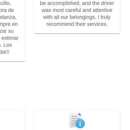
illo,
be accomplished, and the driver
dora de
was most careful and attentive
udanza,
with all our belongings. I truly
mpre en
recommend their services.
zar su
r estimar
o. Los
a!!!