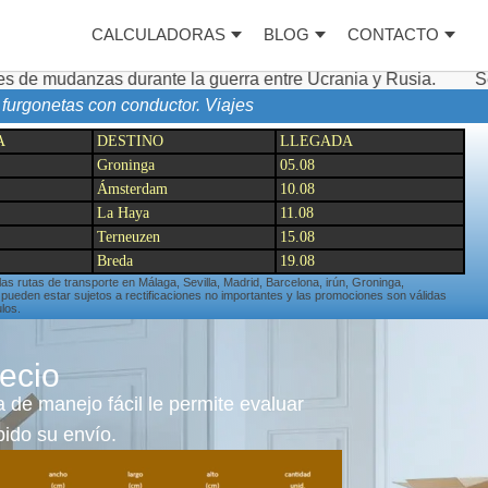
CALCULADORAS
BLOG
CONTACTO
te la guerra entre Ucrania y Rusia.
Servicios complemen
 furgonetas con conductor. Viajes
A
DESTINO
LLEGADA
Groninga
05.08
Ámsterdam
10.08
La Haya
11.08
Terneuzen
15.08
Breda
19.08
 las rutas de transporte en Málaga, Sevilla, Madrid, Barcelona, irún, Groninga,
eden estar sujetos a rectificaciones no importantes y las promociones son válidas
los.
ecio
 de manejo fácil le permite evaluar
ido su envío.