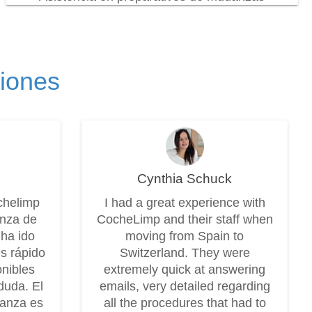
ciones
Cynthia Schuck
chelimp
I had a great experience with
anza de
CocheLimp and their staff when
 ha ido
moving from Spain to
es rápido
Switzerland. They were
onibles
extremely quick at answering
duda. El
emails, very detailed regarding
danza es
all the procedures that had to