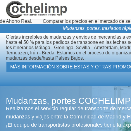
Comparar los precios en el mercado de servicios de transpor
Mudanzas, portes, traslados rápi
Ofertas increíbles de mudanzas y envíos de mercancías a e
hasta el 50 % para los pedidos de transporte en las fechas 
los itinerarios Málaga - Groninga, Sevilla - Ámsterdam, Madr
Terneuzen, Irún - Breda. Estamos en el proceso de organiza
mudanzas desde/hasta Países Bajos.
MÁS INFORMACIÓN SOBRE ES
Mudanzas, portes COCHELIMP
Realizamos el servicio regular de transporte de merc
mudanzas y viajes entre la Comunidad de Madrid y H
¡El equipo de transportistas profesionales tiene la exp