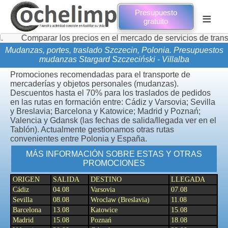
Presupuesto
≡
gratuito
arar los precios en el mercado de servicios de transporte de 
Mudanzas, portes, traslado Szczecin, Polonia. Presupuestos
mudanzas Stargard Szczeciński - Villalba
Promociones recomendadas para el transporte de
mercaderías y objetos personales (mudanzas).
Descuentos hasta el 70% para los traslados de pedidos
en las rutas en formación entre: Cádiz y Varsovia; Sevilla
y Breslavia; Barcelona y Katowice; Madrid y Poznań;
Valencia y Gdansk (las fechas de salida/llegada ver en el
Tablón). Actualmente gestionamos otras rutas
convenientes entre Polonia y España.
MÁS INFORMACIÓN SOBRE ESTAS Y OTRAS
PROMOCIONES
ORIGEN
SALIDA
DESTINO
LLEGADA
Cádiz
04.08
Varsovia
07.08
Sevilla
08.08
Wroclaw (Breslavia)
11.08
Barcelona
13.08
Katowice
15.08
Madrid
15.08
Poznań
18.08