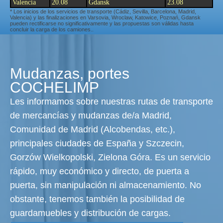
Valencia
20.08
Gdansk
23.08
* Los inicios de los servicios de transporte (Cádiz, Sevilla, Barcelona, Madrid,
Valencia) y las finalizaciones en Varsovia, Wroclaw, Katowice, Poznań, Gdansk
pueden rectificarse no significativamente y las propuestas son válidas hasta
concluir la carga de los camiones..
Mudanzas, portes
COCHELIMP
Les informamos sobre nuestras rutas de transporte
de mercancías y mudanzas de/a Madrid,
Comunidad de Madrid (Alcobendas, etc.),
principales ciudades de España y Szczecin,
Gorzów Wielkopolski, Zielona Góra. Es un servicio
rápido, muy económico y directo, de puerta a
puerta, sin manipulación ni almacenamiento. No
obstante, tenemos también la posibilidad de
guardamuebles y distribución de cargas.