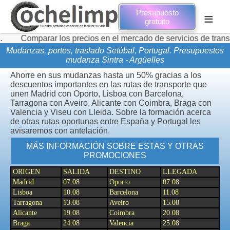
Presupuesto
≡
gratuito
rar los precios en el mercado de servicios de transporte de 
Mudanzas, portes, traslado Setúbal, Portugal. Presupuestos
mudanza Sintra - Argüelles
Ahorre en sus mudanzas hasta un 50% gracias a los
descuentos importantes en las rutas de transporte que
unen Madrid con Oporto, Lisboa con Barcelona,
Tarragona con Aveiro, Alicante con Coimbra, Braga con
Valencia y Viseu con Lleida. Sobre la formación acerca
de otras rutas oportunas entre España y Portugal les
avisaremos con antelación.
MÁS INFORMACIÓN SOBRE ESTAS Y OTRAS
PROMOCIONES
ORIGEN
SALIDA
DESTINO
LLEGADA
Madrid
07.08
Oporto
07.08
Lisboa
10.08
Barcelona
11.08
Tarragona
13.08
Aveiro
15.08
Alicante
19.08
Coimbra
20.08
Braga
24.08
Valencia
25.08