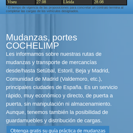
Viseu
27.08
Lleida
28.08
* El tiempo de vigencia de las proposiciones para concretar un contrato termina al
completar las cargas de los vehículos designados.
Mudanzas, portes
COCHELIMP
Les informamos sobre nuestras rutas de
mudanzas y transporte de mercancías
desde/hasta Setúbal, Estoril, Beja y Madrid,
Comunidad de Madrid (Valdemoro, etc.),
principales ciudades de España. Es un servicio
rápido, muy económico y directo, de puerta a
puerta, sin manipulación ni almacenamiento.
Aunque, tenemos también la posibilidad de
guardamuebles y distribución de cargas.
Obtenga gratis su guía práctica de mudanzas