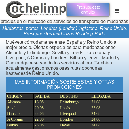
Presupuesto
≡
gratuito
 el mercado de servicios de transporte de mudanzas y mercancí
Mudanzas, portes, Londres (London) Inglaterra, Reino Unido.
Presupuestos mudanzas Reading-Parla
Muévete cómodamente entre España y Reino Unido al
mejor precio. Ofertas especiales para mudanzas entre
Alicante y Edimburgo, Sevilla y Leeds, Barcelona y
Liverpool, A Coruña y Londres, Bilbao y Dover, Madrid y
Cambridge reservando los servicios ahora. También,
actualmente gestionamos otras rutas oportunas
hasta/desde Reino Unido.
MÁS INFORMACIÓN SOBRE ESTAS Y OTRAS
PROMOCIONES
ORIGEN
SALIDA
DESTINO
LLEGADA
Alicante
18.08
Edimburgo
21.08
Sevilla
20.08
Leeds
23.08
Barcelona
22.08
Liverpool
24.08
A Coruña
22.08
Londres
24.08
Bilbao
23.08
Dover
24.08