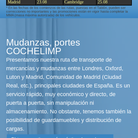
Madrid
23.08
Cambridge
25.08
* En las fechas de los comienzos de las rutas, puestas en el Tablón, pueden ser
correcciones no importantes y las promociones están en vigor hasta completar la
MMA (masa máxima autorizada) de los vehículos.
Mudanzas, portes
COCHELIMP
Presentamos nuestra ruta de transporte de
mercancías y mudanzas entre Londres, Oxford,
Luton y Madrid, Comunidad de Madrid (Ciudad
Real, etc.), principales ciudades de España. Es un
servicio rápido, muy económico y directo, de
puerta a puerta, sin manipulación ni
almacenamiento. No obstante, tenemos también la
posibilidad de guardamuebles y distribución de
cargas.