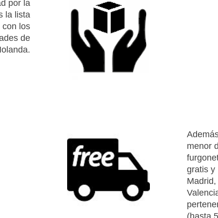
d por la
la lista
 con los
dades de
olanda.
Además,
menor d
furgonet
gratis 
Madrid,
Valenci
pertenen
(hasta