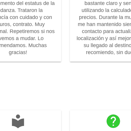
mento del estatus de la
bastante claro y senc
danza. Trataron la
utilizando la calcula
cía con cuidado y con
precios. Durante la m
uros, contrato. Muy
me han mantenido sie
onal. Repetiremos si nos
contacto para actuali
vemos a mudar. Lo
localización y así mejo
omendamos. Muchas
su llegado al destin
gracias!
recomiendo, sin dud