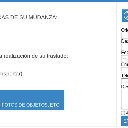
CAS DE SU MUDANZA:
Ori
Des
Fe
 realización de su traslado;
Ema
ansportar).
Tel
Des
 FOTOS DE OBJETOS, ETC.
A