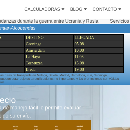
CALCULADORAS
BLOG
CONTACTO
a guerra entre Ucrania y Rusia.
Servicios complementario
kmaar-Alcobendas
A
DESTINO
LLEGADA
Groninga
05.08
Ámsterdam
10.08
La Haya
11.08
Terneuzen
15.08
Breda
19.08
 las rutas de transporte en Málaga, Sevilla, Madrid, Barcelona, irún, Groninga,
eden estar sujetos a rectificaciones no importantes y las promociones son válidas
los.
ecio
 de manejo fácil le permite evaluar
ido su envío.