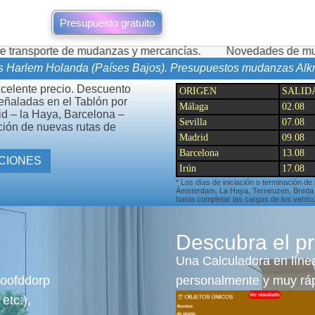
Presupuesto gratuito
e mudanzas y mercancías.
Novedades de mudanzas durante l
s Harlem Holanda (Países Bajos). Presupuestos mudanzas Al
xcelente precio. Descuento
ORIGEN
SALID
señaladas en el Tablón por
Málaga
02.08
id – la Haya, Barcelona –
Sevilla
07.08
ción de nuevas rutas de
Madrid
09.08
Barcelona
13.08
TAS Y OTRAS PROMOCIONES
Irún
17.08
* Los días de iniciación o terminación de
Ámsterdam, La Haya, Terneuzen, Breda pu
hasta completar las cargas de los vehícu
Descubra el pr
Una Calculadora en línea
Hoofddorp
personalmente y muy ráp
etc.),