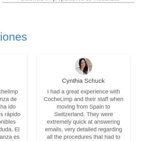
ciones
Cynthia Schuck
chelimp
I had a great experience with
anza de
CocheLimp and their staff when
 ha ido
moving from Spain to
es rápido
Switzerland. They were
onibles
extremely quick at answering
duda. El
emails, very detailed regarding
danza es
all the procedures that had to