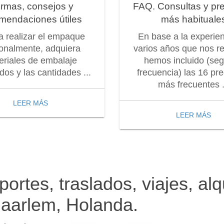
rmas, consejos y
FAQ. Consultas y pr
mendaciones útiles
más habituale
 a realizar el empaque
En base a la experie
onalmente, adquiera
varios años que nos r
eriales de embalaje
hemos incluido (seg
os y las cantidades ...
frecuencia) las 16 pr
más frecuentes .
LEER MÁS
LEER MÁS
ortes, traslados, viajes, alq
Haarlem, Holanda.