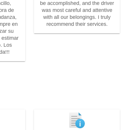
illo,
be accomplished, and the driver
dora de
was most careful and attentive
udanza,
with all our belongings. I truly
mpre en
recommend their services.
zar su
r estimar
o. Los
a!!!