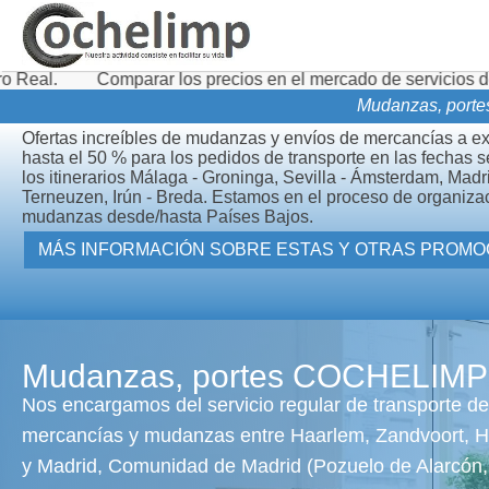
parar los precios en el mercado de servicios de transporte d
Mudanzas, porte
Ofertas increíbles de mudanzas y envíos de mercancías a e
hasta el 50 % para los pedidos de transporte en las fechas 
los itinerarios Málaga - Groninga, Sevilla - Ámsterdam, Madr
Terneuzen, Irún - Breda. Estamos en el proceso de organiza
mudanzas desde/hasta Países Bajos.
MÁS INFORMACIÓN SOBRE ES
Mudanzas, portes COCHELIMP
Nos encargamos del servicio regular de transporte de
mercancías y mudanzas entre Haarlem, Zandvoort, 
y Madrid, Comunidad de Madrid (Pozuelo de Alarcón, 