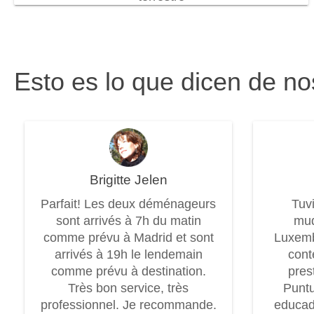
Esto es lo que dicen de no
Brigitte Jelen
Parfait! Les deux déménageurs
Tuv
sont arrivés à 7h du matin
mud
comme prévu à Madrid et sont
Luxem
arrivés à 19h le lendemain
cont
comme prévu à destination.
pres
Très bon service, très
Puntu
professionnel. Je recommande.
educad