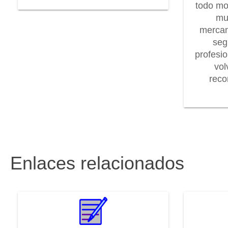
todo mo
mu
mercan
seg
profesi
vol
rec
Enlaces relacionados