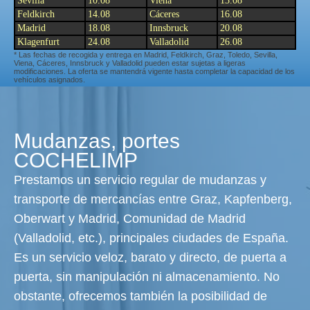
Sevilla
10.08
Viena
13.08
Feldkirch
14.08
Cáceres
16.08
Madrid
18.08
Innsbruck
20.08
Klagenfurt
24.08
Valladolid
26.08
* Las fechas de recogida y entrega en Madrid, Feldkirch, Graz, Toledo, Sevilla,
Viena, Cáceres, Innsbruck y Valladolid pueden estar sujetas a ligeras
modificaciones. La oferta se mantendrá vigente hasta completar la capacidad de los
vehículos asignados.
Mudanzas, portes
COCHELIMP
Prestamos un servicio regular de mudanzas y
transporte de mercancías entre Graz, Kapfenberg,
Oberwart y Madrid, Comunidad de Madrid
(Valladolid, etc.), principales ciudades de España.
Es un servicio veloz, barato y directo, de puerta a
puerta, sin manipulación ni almacenamiento. No
obstante, ofrecemos también la posibilidad de