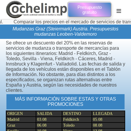
Presupuesto
≡
gratuito
arar los precios en el mercado de servicios de transporte de 
Mudanzas Graz (Steiermark) Austria. Presupuestos
mudanzas Leoben-Valdemoro
Se ofrece un descuento del 20% en las reservas de
servicios de mudanza o transporte de mercancías para
los siguientes itinerarios: Madrid - Feldkirch, Graz -
Toledo, Sevilla - Viena, Feldkirch - Cáceres, Madrid -
Innsbruck y Klagenfurt - Valladolid. Las fechas de salida y
llegada de los vehículos están disponibles en el Tablón
de Información. No obstante, para días distintos a los
especificados, se organizan rutas alternativas entre
España y Austria, según las necesidades de nuestros
clientes.
MÁS INFORMACIÓN SOBRE ESTAS Y OTRAS
PROMOCIONES
ORIGEN
SALIDA
DESTINO
LLEGADA
Madrid
03.08
Feldkirch
05.08
Graz
06.08
Toledo
08.08