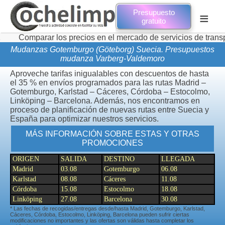
Presupuesto
≡
gratuito
ar los precios en el mercado de servicios de transporte de m
Mudanzas Gotemburgo (Göteborg) Suecia. Presupuestos
mudanza Varberg-Valdemoro
Aproveche tarifas inigualables con descuentos de hasta
el 35 % en envíos programados para las rutas Madrid –
Gotemburgo, Karlstad – Cáceres, Córdoba – Estocolmo,
Linköping – Barcelona. Además, nos encontramos en
proceso de planificación de nuevas rutas entre Suecia y
España para optimizar nuestros servicios.
MÁS INFORMACIÓN SOBRE ESTAS Y OTRAS
PROMOCIONES
ORIGEN
SALIDA
DESTINO
LLEGADA
Madrid
03.08
Gotemburgo
06.08
Karlstad
08.08
Cáceres
11.08
Córdoba
15.08
Estocolmo
18.08
Linköping
27.08
Barcelona
30.08
* Las fechas de recogidas/entregas desde/hasta Madrid, Gotemburgo, Karlstad,
Cáceres, Córdoba, Estocolmo, Linköping, Barcelona pueden sufrir ciertas
modificaciones no importantes y las ofertas son válidas hasta completar los