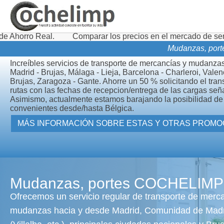
Comparar los precios en el mercado de servicios de trans
Mudanzas, porte
Increíbles servicios de transporte de mercancías y mudanzas
Madrid - Brujas, Málaga - Lieja, Barcelona - Charleroi, Vale
Brujas, Zaragoza - Gante. Ahorre un 50 % solicitando el tran
rutas con las fechas de recepcion/entrega de las cargas señ
Asimismo, actualmente estamos barajando la posibilidad de 
convenientes desde/hasta Bélgica.
MÁS INFORMACIÓN SOBRE ES
Mudanzas, portes COCHELIMP
Ofrecemos un servicio regular de transporte de merc
mudanzas hacia y desde Madrid, Comunidad de Mad