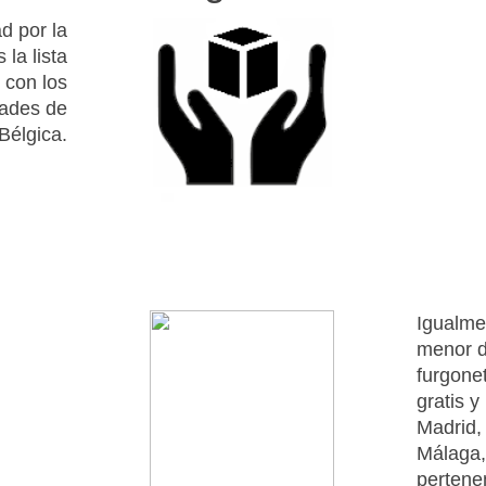
d por la
la lista
 con los
dades de
Bélgica.
Igualme
menor d
furgonet
gratis 
Madrid,
Málaga,
pertenen