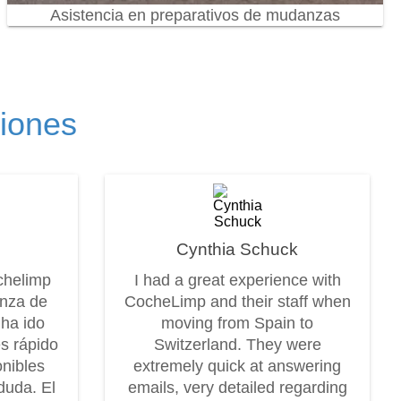
Asistencia en preparativos de mudanzas
ciones
Cynthia Schuck
chelimp
I had a great experience with
anza de
CocheLimp and their staff when
 ha ido
moving from Spain to
es rápido
Switzerland. They were
onibles
extremely quick at answering
duda. El
emails, very detailed regarding