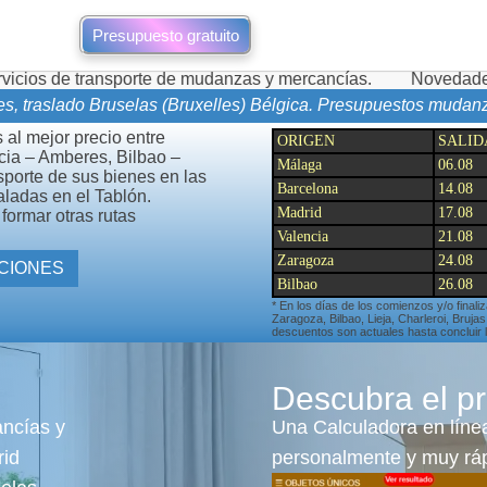
Presupuesto gratuito
porte de mudanzas y mercancías.
Novedades de mudanzas du
s, traslado Bruselas (Bruxelles) Bélgica. Presupuestos mudan
 al mejor precio entre
ORIGEN
SALID
ncia – Amberes, Bilbao –
Málaga
06.08
sporte de sus bienes en las
Barcelona
14.08
aladas en el Tablón.
Madrid
17.08
formar otras rutas
Valencia
21.08
Zaragoza
24.08
TAS Y OTRAS PROMOCIONES
Bilbao
26.08
* En los días de los comienzos y/o finali
Zaragoza, Bilbao, Lieja, Charleroi, Bruj
descuentos son actuales hasta concluir
Descubra el pr
ancías y
Una Calculadora en línea
rid
personalmente y muy ráp