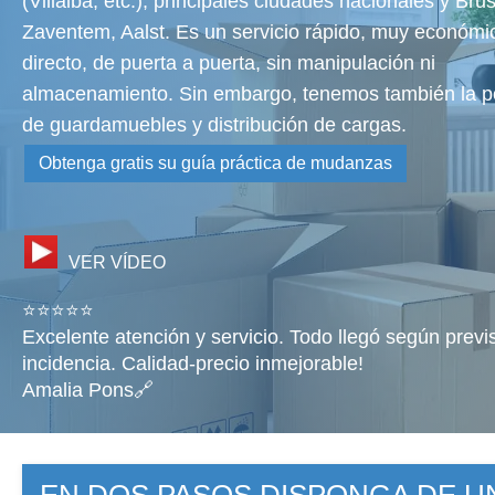
(Villalba, etc.), principales ciudades nacionales y Bru
Zaventem, Aalst. Es un servicio rápido, muy económi
directo, de puerta a puerta, sin manipulación ni
almacenamiento. Sin embargo, tenemos también la po
de guardamuebles y distribución de cargas.
Obtenga gratis su guía práctica de mudanzas
VER VÍDEO
⭐⭐⭐⭐⭐
Excelente atención y servicio. Todo llegó según previ
incidencia. Calidad-precio inmejorable!
Amalia Pons🔗
EN DOS PASOS DISPONGA DE 