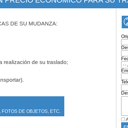
CAS DE SU MUDANZA:
Ori
Des
Fe
 realización de su traslado;
Ema
ansportar).
Tel
Des
 FOTOS DE OBJETOS, ETC.
A