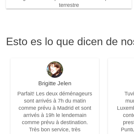
terrestre
Esto es lo que dicen de no
Brigitte Jelen
Parfait! Les deux déménageurs
Tuv
sont arrivés à 7h du matin
mud
comme prévu à Madrid et sont
Luxem
arrivés à 19h le lendemain
cont
comme prévu à destination.
pres
Très bon service, très
Puntu