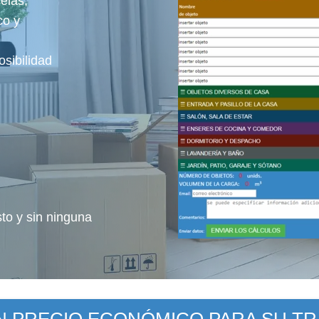
selas,
co y
sibilidad
sto y sin ninguna
UN PRECIO ECONÓMICO PARA SU T