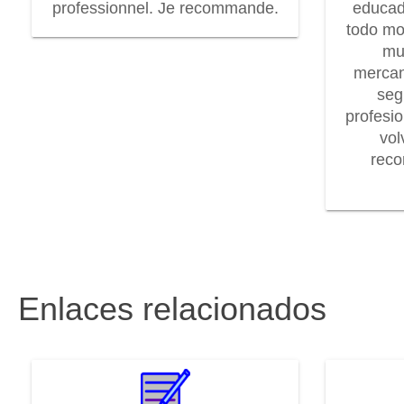
professionnel. Je recommande.
educad
todo mo
mu
mercan
seg
profesi
vol
rec
Enlaces relacionados