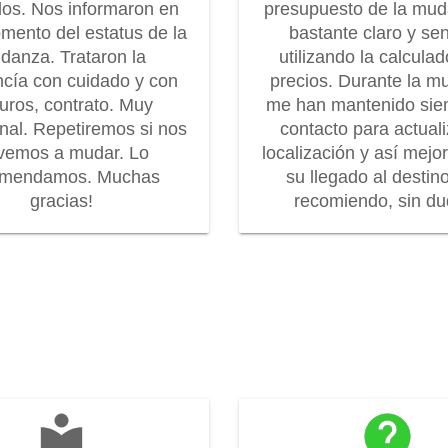
os. Nos informaron en
presupuesto de la mu
mento del estatus de la
bastante claro y senc
danza. Trataron la
utilizando la calcula
cía con cuidado y con
precios. Durante la m
uros, contrato. Muy
me han mantenido sie
onal. Repetiremos si nos
contacto para actuali
vemos a mudar. Lo
localización y así mejo
omendamos. Muchas
su llegado al destin
gracias!
recomiendo, sin dud