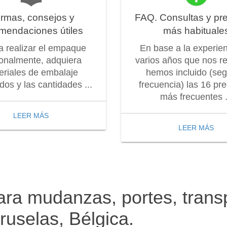
rmas, consejos y
FAQ. Consultas y pr
mendaciones útiles
más habituale
 a realizar el empaque
En base a la experie
onalmente, adquiera
varios años que nos r
eriales de embalaje
hemos incluido (seg
os y las cantidades ...
frecuencia) las 16 pr
más frecuentes .
LEER MÁS
LEER MÁS
ara mudanzas, portes, transp
ruselas, Bélgica.