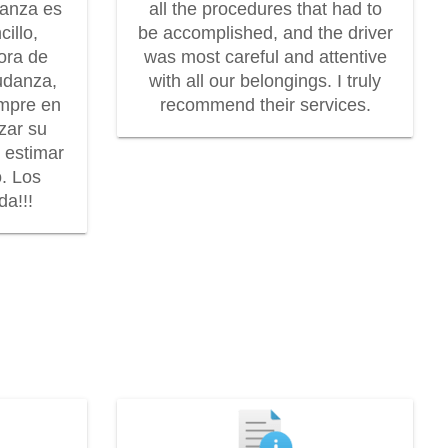
danza es
all the procedures that had to
illo,
be accomplished, and the driver
dora de
was most careful and attentive
udanza,
with all our belongings. I truly
mpre en
recommend their services.
zar su
r estimar
o. Los
a!!!