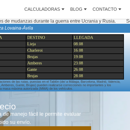
CALCULADORAS
BLOG
CONTACTO
rante la guerra entre Ucrania y Rusia.
Servicios complem
za Lovaina-Ávila
A
DESTINO
LLEGADA
Lieja
08.08
Charleroi
16.08
Brujas
19.08
Amberes
23.08
Gante
26.08
Brujas
28.08
zaciones de las rutas, puestas en el Tablón (de/ a Málaga, Barcelona, Madrid, Valencia,
as, Amberes, Gante, Brujas) pueden realizarse correcciones no importantes y los
 la masa máxima autorizada (MMA) de los vehículos.
ecio
 de manejo fácil le permite evaluar
ido su envío.