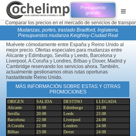
Presupuesto
≡
gratuito
 los precios en el mercado de servicios de transporte de mud
Mudanzas, portes, traslado Bradford, Inglaterra.
Presupuestos mudanza Keighley-Ciudad Real
Muévete cómodamente entre España y Reino Unido al
mejor precio. Ofertas especiales para mudanzas entre
Alicante y Edimburgo, Sevilla y Leeds, Barcelona y
Liverpool, A Coruña y Londres, Bilbao y Dover, Madrid y
Cambridge reservando los servicios ahora. También,
actualmente gestionamos otras rutas oportunas
hasta/desde Reino Unido.
MÁS INFORMACIÓN SOBRE ESTAS Y OTRAS
PROMOCIONES
ORIGEN
SALIDA
DESTINO
LLEGADA
Alicante
18.08
Edimburgo
21.08
Sevilla
20.08
Leeds
23.08
Barcelona
22.08
Liverpool
24.08
A Coruña
22.08
Londres
24.08
Bilbao
23.08
Dover
24.08