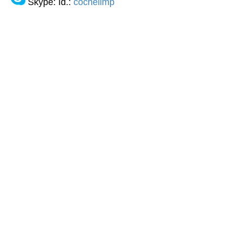
Skype: Id.:
cochelimp