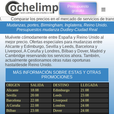
Presupuesto
≡
gratuito
arar los precios en el mercado de servicios de transporte de 
Mudanzas, portes, Birmingham, Inglaterra, Reino Unido.
Presupuestos mudanza Dudley-Ciudad Real
Muévete cómodamente entre España y Reino Unido al
mejor precio. Ofertas especiales para mudanzas entre
Alicante y Edimburgo, Sevilla y Leeds, Barcelona y
Liverpool, A Coruña y Londres, Bilbao y Dover, Madrid y
Cambridge reservando los servicios ahora. También,
actualmente gestionamos otras rutas oportunas
hasta/desde Reino Unido.
MÁS INFORMACIÓN SOBRE ESTAS Y OTRAS
PROMOCIONES
ORIGEN
SALIDA
DESTINO
LLEGADA
Alicante
18.08
Edimburgo
21.08
Sevilla
20.08
Leeds
23.08
Barcelona
22.08
Liverpool
24.08
A Coruña
22.08
Londres
24.08
Bilbao
23.08
Dover
24.08