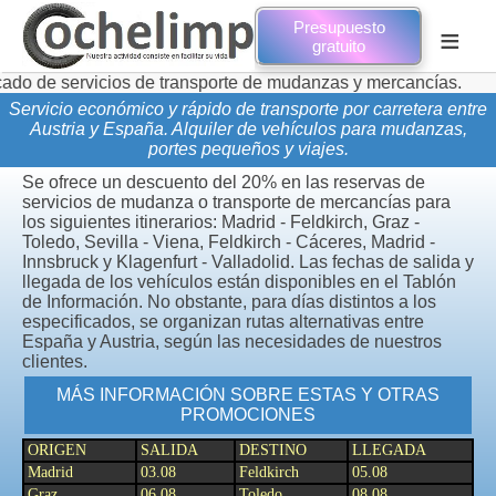
Presupuesto
≡
gratuito
vicios de transporte de mudanzas y mercancías.
Novedades
Servicio económico y rápido de transporte por carretera entre
Austria y España. Alquiler de vehículos para mudanzas,
portes pequeños y viajes.
Se ofrece un descuento del 20% en las reservas de
servicios de mudanza o transporte de mercancías para
los siguientes itinerarios: Madrid - Feldkirch, Graz -
Toledo, Sevilla - Viena, Feldkirch - Cáceres, Madrid -
Innsbruck y Klagenfurt - Valladolid. Las fechas de salida y
llegada de los vehículos están disponibles en el Tablón
de Información. No obstante, para días distintos a los
especificados, se organizan rutas alternativas entre
España y Austria, según las necesidades de nuestros
clientes.
MÁS INFORMACIÓN SOBRE ESTAS Y OTRAS
PROMOCIONES
ORIGEN
SALIDA
DESTINO
LLEGADA
Madrid
03.08
Feldkirch
05.08
Graz
06.08
Toledo
08.08