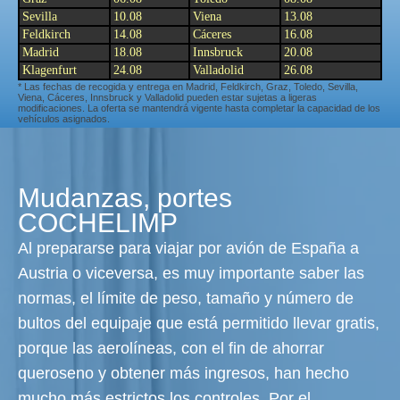
Sevilla
10.08
Viena
13.08
Feldkirch
14.08
Cáceres
16.08
Madrid
18.08
Innsbruck
20.08
Klagenfurt
24.08
Valladolid
26.08
* Las fechas de recogida y entrega en Madrid, Feldkirch, Graz, Toledo, Sevilla,
Viena, Cáceres, Innsbruck y Valladolid pueden estar sujetas a ligeras
modificaciones. La oferta se mantendrá vigente hasta completar la capacidad de los
vehículos asignados.
Mudanzas, portes
COCHELIMP
Al prepararse para viajar por avión de España a
Austria o viceversa, es muy importante saber las
normas, el límite de peso, tamaño y número de
bultos del equipaje que está permitido llevar gratis,
porque las aerolíneas, con el fin de ahorrar
queroseno y obtener más ingresos, han hecho
mucho más estrictos los controles. Por el