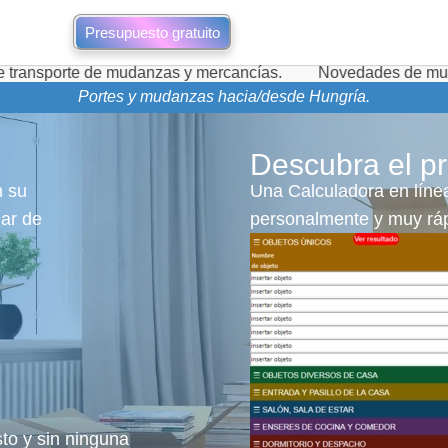
Presupuesto gratuito
de mudanzas y mercancías.
Novedades de mudanzas durante 
Portes y mudanzas hacia/desde Hungría.
Descubra el pr
n su
Una Calculadora en línea
gar de
personalmente y muy ráp
sto y sin ninguna