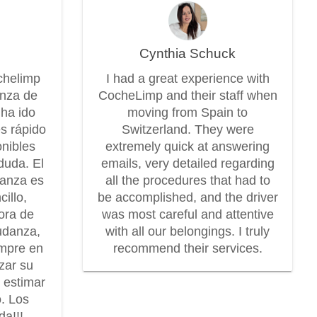
Cynthia Schuck
chelimp
I had a great experience with
anza de
CocheLimp and their staff when
 ha ido
moving from Spain to
es rápido
Switzerland. They were
onibles
extremely quick at answering
duda. El
emails, very detailed regarding
danza es
all the procedures that had to
illo,
be accomplished, and the driver
dora de
was most careful and attentive
udanza,
with all our belongings. I truly
mpre en
recommend their services.
zar su
r estimar
o. Los
a!!!