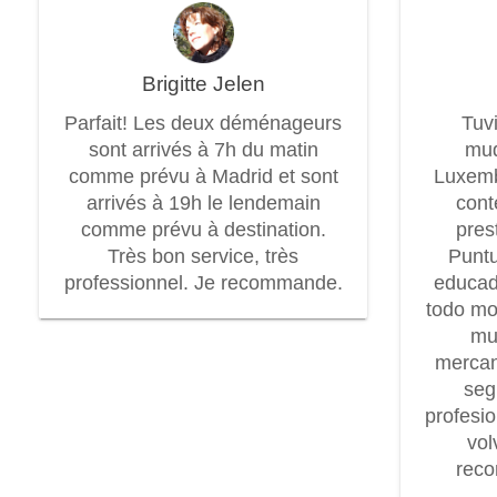
Brigitte Jelen
Parfait! Les deux déménageurs
Tuv
sont arrivés à 7h du matin
mud
comme prévu à Madrid et sont
Luxem
arrivés à 19h le lendemain
cont
comme prévu à destination.
pres
Très bon service, très
Puntu
professionnel. Je recommande.
educad
todo mo
mu
mercan
seg
profesi
vol
rec