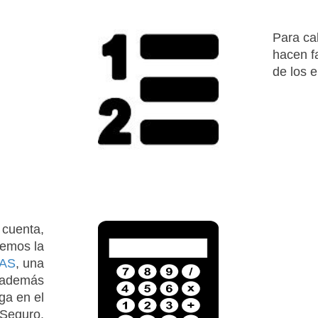
Para ca
hacen f
de los e
 cuenta,
cemos la
AS
, una
á además
ga en el
 Seguro.