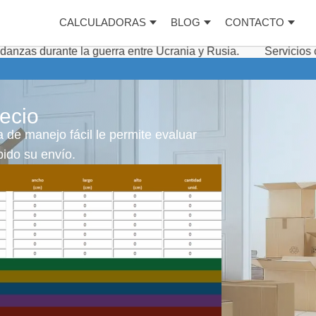
CALCULADORAS
BLOG
CONTACTO
la guerra entre Ucrania y Rusia.
Servicios complementar
ecio
 de manejo fácil le permite evaluar
ido su envío.