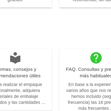
rmas, consejos y
FAQ. Consultas y pr
mendaciones útiles
más habituale
 a realizar el empaque
En base a la experie
onalmente, adquiera
varios años que nos r
eriales de embalaje
hemos incluido (seg
os y las cantidades ...
frecuencia) las 16 pr
más frecuentes .