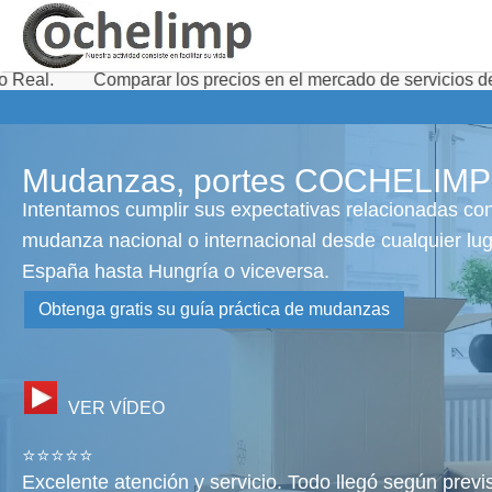
mparar los precios en el mercado de servicios de transporte 
Mudanzas, portes COCHELIMP
Intentamos cumplir sus expectativas relacionadas co
mudanza nacional o internacional desde cualquier lu
España hasta Hungría o viceversa.
Obtenga gratis su guía práctica de mudanzas
VER VÍDEO
⭐⭐⭐⭐⭐
Excelente atención y servicio. Todo llegó según previ