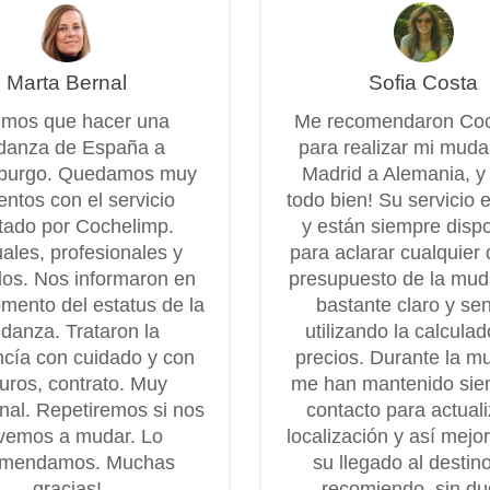
Marta Bernal
Sofia Costa
imos que hacer una
Me recomendaron Co
anza de España a
para realizar mi mud
burgo. Quedamos muy
Madrid a Alemania, y
entos con el servicio
todo bien! Su servicio 
tado por Cochelimp.
y están siempre disp
ales, profesionales y
para aclarar cualquier 
os. Nos informaron en
presupuesto de la mu
mento del estatus de la
bastante claro y senc
danza. Trataron la
utilizando la calcula
cía con cuidado y con
precios. Durante la m
uros, contrato. Muy
me han mantenido sie
onal. Repetiremos si nos
contacto para actuali
vemos a mudar. Lo
localización y así mejo
omendamos. Muchas
su llegado al destin
gracias!
recomiendo, sin dud