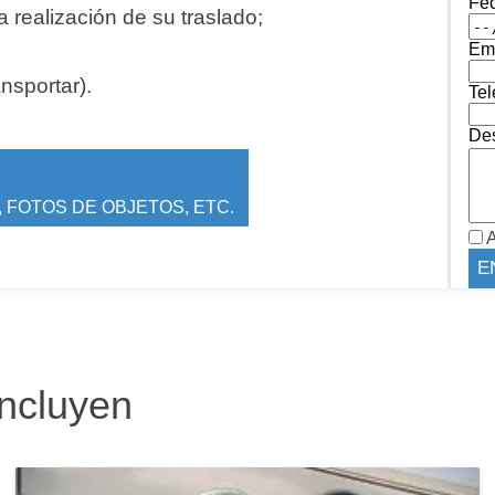
Fe
 realización de su traslado;
Ema
ansportar).
Tel
Des
 FOTOS DE OBJETOS, ETC.
A
incluyen