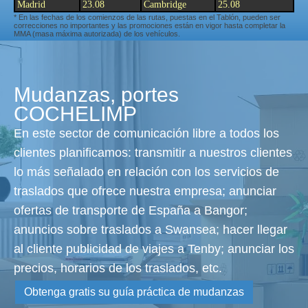
Madrid
23.08
Cambridge
25.08
* En las fechas de los comienzos de las rutas, puestas en el Tablón, pueden ser
correcciones no importantes y las promociones están en vigor hasta completar la
MMA (masa máxima autorizada) de los vehículos.
Mudanzas, portes
COCHELIMP
En este sector de comunicación libre a todos los
clientes planificamos: transmitir a nuestros clientes
lo más señalado en relación con los servicios de
traslados que ofrece nuestra empresa; anunciar
ofertas de transporte de España a Bangor;
anuncios sobre traslados a Swansea; hacer llegar
al cliente publicidad de viajes a Tenby; anunciar los
precios, horarios de los traslados, etc.
Obtenga gratis su guía práctica de mudanzas