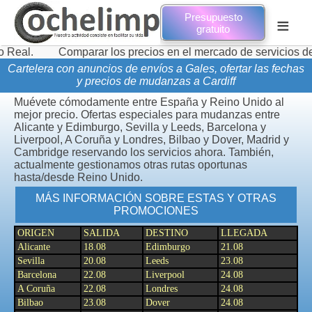
Presupuesto
≡
gratuito
Comparar los precios en el mercado de servicios de tran
Cartelera con anuncios de envíos a Gales, ofertar las fechas
y precios de mudanzas a Cardiff
Muévete cómodamente entre España y Reino Unido al
mejor precio. Ofertas especiales para mudanzas entre
Alicante y Edimburgo, Sevilla y Leeds, Barcelona y
Liverpool, A Coruña y Londres, Bilbao y Dover, Madrid y
Cambridge reservando los servicios ahora. También,
actualmente gestionamos otras rutas oportunas
hasta/desde Reino Unido.
MÁS INFORMACIÓN SOBRE ESTAS Y OTRAS
PROMOCIONES
ORIGEN
SALIDA
DESTINO
LLEGADA
Alicante
18.08
Edimburgo
21.08
Sevilla
20.08
Leeds
23.08
Barcelona
22.08
Liverpool
24.08
A Coruña
22.08
Londres
24.08
Bilbao
23.08
Dover
24.08