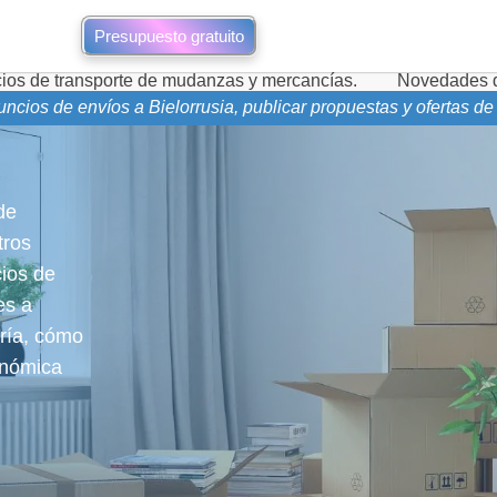
Presupuesto gratuito
te de mudanzas y mercancías.
Novedades de mudanzas duran
nuncios de envíos a Bielorrusia, publicar propuestas y ofertas 
de
tros
cios de
es a
ería, cómo
onómica