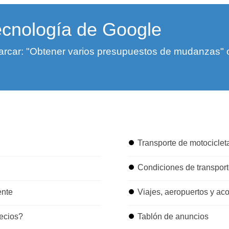
ecnología de Google
rcar: "Obtener varios presupuestos de mudanzas" o "
⏺
Transporte de motocicleta
⏺
Condiciones de transpor
ente
⏺
Viajes, aeropuertos y a
ecios?
⏺
Tablón de anuncios