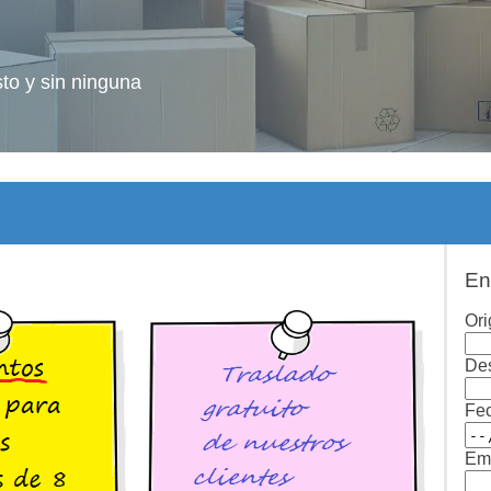
sto y sin ninguna
En
Ori
Des
Fe
Ema