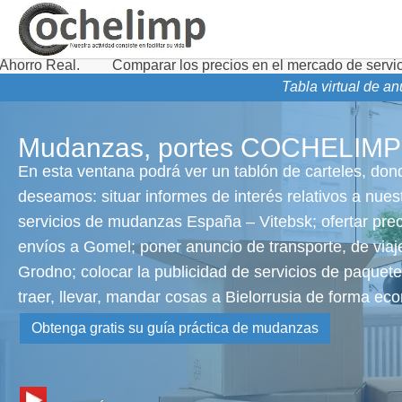
Comparar los precios en el mercado de servicios de transpor
Tabla virtual de a
Mudanzas, portes COCHELIMP
En esta ventana podrá ver un tablón de carteles, don
deseamos: situar informes de interés relativos a nues
servicios de mudanzas España – Vitebsk; ofertar pre
envíos a Gomel; poner anuncio de transporte, de viaj
Grodno; colocar la publicidad de servicios de paquet
traer, llevar, mandar cosas a Bielorrusia de forma ec
Obtenga gratis su guía práctica de mudanzas