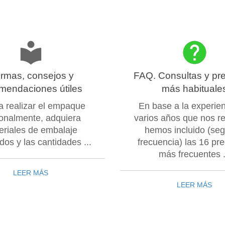
rmas, consejos y
FAQ. Consultas y pr
mendaciones útiles
más habituale
 a realizar el empaque
En base a la experie
onalmente, adquiera
varios años que nos r
eriales de embalaje
hemos incluido (seg
os y las cantidades ...
frecuencia) las 16 pr
más frecuentes .
LEER MÁS
LEER MÁS