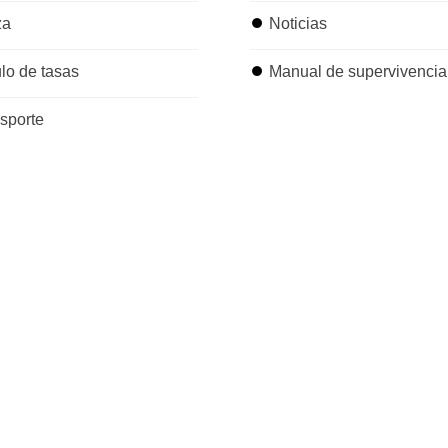
za
⏺
Noticias
lo de tasas
⏺
Manual de supervivencia 
nsporte