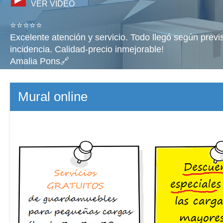
VER VÍDEO
⭐⭐⭐⭐⭐
Excelente atención y servicio. Todo llegó según previ
incidencia. Calidad-precio inmejorable!
Amalia Pons🔗
Mural online