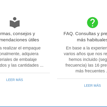
rmas, consejos y
FAQ. Consultas y pr
mendaciones útiles
más habituale
 a realizar el empaque
En base a la experie
onalmente, adquiera
varios años que nos r
eriales de embalaje
hemos incluido (seg
os y las cantidades ...
frecuencia) las 16 pr
más frecuentes .
LEER MÁS
LEER MÁS