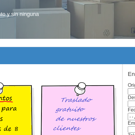
sto y sin ninguna
En
Ori
Des
Fe
Ema