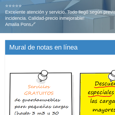
⭐⭐⭐⭐⭐
Excelente atención y servicio. Todo llegó según previ
incidencia. Calidad-precio inmejorable!
Amalia Pons🔗
Mural de notas en línea