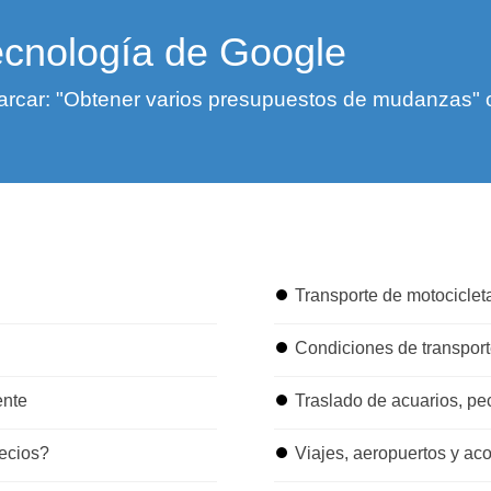
ecnología de Google
rcar: "Obtener varios presupuestos de mudanzas" o "
⏺
Transporte de motocicleta
⏺
Condiciones de transpor
ente
⏺
Traslado de acuarios, pe
ecios?
⏺
Viajes, aeropuertos y a