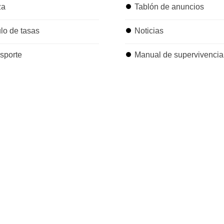
za
⏺
Tablón de anuncios
lo de tasas
⏺
Noticias
nsporte
⏺
Manual de supervivencia 