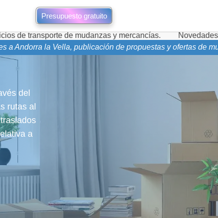
Presupuesto gratuito
rte de mudanzas y mercancías.
Novedades de mudanzas dura
es a Andorra la Vella, publicación de propuestas y ofertas de
avés del
 rutas al
traslados
elativa a
s