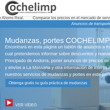
Comparar los precios en el mercado de servicios de transpo
Anuncios de transport
Mudanzas, portes COCHELIMP
Encontrará en esta página un tablón de anuncios a tr
cual pretendemos informar sobre descuentos y nuevas
Principado de Andorra, poner anuncios de precios de 
y envíos a La Massana y otra información de interés r
nuestros servicios de mudanzas y portes en este paí
Obtenga gratis su guía práctica de mudanzas
VER VÍDEO