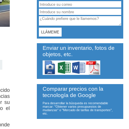
Enviar un inventario, fotos de
objetos, etc.
Comparar precios con la
cido
tecnología de Google
ncias
or su
Para desarrollar la búsqueda es recomendable
marcar: "Obtener varios presupuestos de
o el
mudanzas" o "Mercado de tarifas de transportes",
etc.
donde