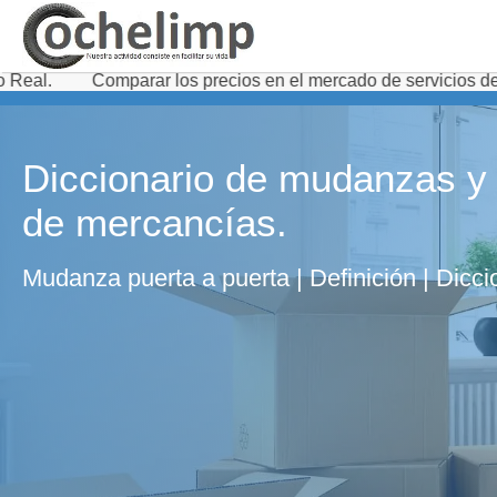
omparar los precios en el mercado de servicios de transporte
Diccionario de mudanzas y 
de mercancías.
Mudanza puerta a puerta | Definición | Dicc