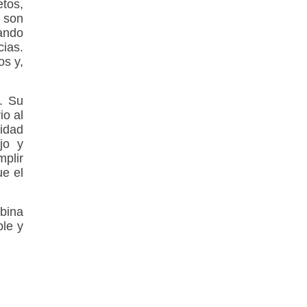
tos,
 son
zando
cias.
os y,
. Su
io al
ridad
jo y
mplir
ue el
bina
ble y