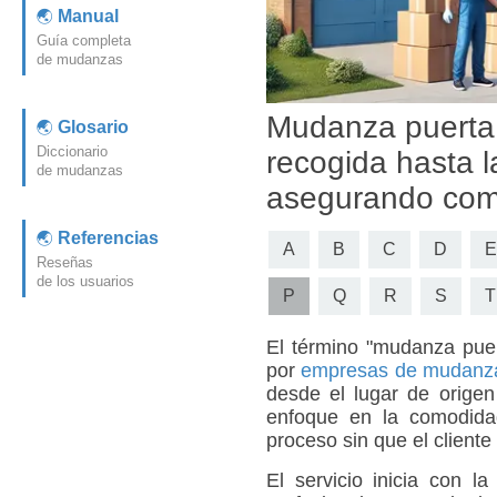
Manual
Guía completa
de mudanzas
Mudanza puerta a
Glosario
Diccionario
recogida hasta l
de mudanzas
asegurando como
Referencias
A
B
C
D
E
Reseñas
de los usuarios
P
Q
R
S
T
El término "
mudanza puer
por
empresas de mudanz
desde el lugar de origen 
enfoque en la comodidad
proceso sin que el cliente
El servicio inicia con l