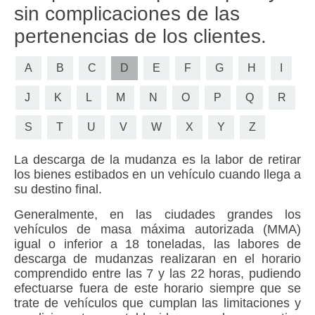
sin complicaciones de las
pertenencias de los clientes.
A
B
C
D
E
F
G
H
I
J
K
L
M
N
O
P
Q
R
S
T
U
V
W
X
Y
Z
La descarga de la mudanza es la labor de retirar
los bienes estibados en un vehículo cuando llega a
su destino final.
Generalmente, en las ciudades grandes los
vehículos de masa máxima autorizada (MMA)
igual o inferior a 18 toneladas, las labores de
descarga de mudanzas realizaran en el horario
comprendido entre las 7 y las 22 horas, pudiendo
efectuarse fuera de este horario siempre que se
trate de vehículos que cumplan las limitaciones y