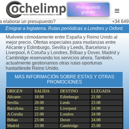
Presupuesto
≡
gratuito
borar un presupuesto?
Atención 24 horas: ☏
+34 649 73 7
Emigrar a Inglaterra. Rutas periódicas a Londres y Oxford.
Muévete cómodamente entre España y Reino Unido al
mejor precio. Ofertas especiales para mudanzas entre
Alicante y Edimburgo, Sevilla y Leeds, Barcelona y
Liverpool, A Coruña y Londres, Bilbao y Dover, Madrid y
Cambridge reservando los servicios ahora. También,
actualmente gestionamos otras rutas oportunas
hasta/desde Reino Unido.
MÁS INFORMACIÓN SOBRE ESTAS Y OTRAS
PROMOCIONES
ORIGEN
SALIDA
DESTINO
LLEGADA
Alicante
18.08
Edimburgo
21.08
Sevilla
20.08
Leeds
23.08
Barcelona
22.08
Liverpool
24.08
A Coruña
22.08
Londres
24.08
Bilbao
23.08
Dover
24.08
Madrid
23.08
Cambridge
25.08