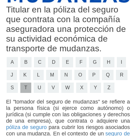
Titular en la póliza del seguro
que contrata con la compañía
aseguradora una protección de
su actividad económica de
transporte de mudanzas.
A
B
C
D
E
F
G
H
I
J
K
L
M
N
O
P
Q
R
S
T
U
V
W
X
Y
Z
El "
tomador del seguro de mudanzas
" se refiere a
la persona física (si ejerce como autónomo) o
jurídica (si cumple con las obligaciones y derechos
de una empresa), que contrata o adquiere una
póliza de seguro
para cubrir los riesgos asociados
con una mudanza. En el contexto de un
seguro de