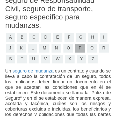
seguro de Responsabilidad
Civil, seguro de transporte,
seguro específico para
mudanzas.
A
B
C
D
E
F
G
H
I
J
K
L
M
N
O
P
Q
R
S
T
U
V
W
X
Y
Z
Un
seguro de mudanza
es un contrato y cuando se
lleva a cabo la contratación de un seguro, todos
los implicados deben firmar un documento en el
que se aceptan las condiciones que en él se
establecen. Este documento se llama la “
Póliza de
Seguro
” y en él se establecen de manera expresa,
acotada y lacónica, cuáles son los riesgos y
coberturas excluida e incluidas, los beneficiarios y
los derechos y obligaciones que todas las partes