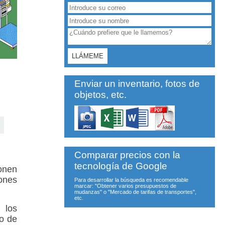
Enviar un inventario, fotos de
objetos, etc.
Comparar precios con la
tecnología de Google
onen
iones
Para desarrollar la búsqueda es recomendable
marcar: "Obtener varios presupuestos de
mudanzas" o "Mercado de tarifas de transportes",
etc.
 los
to de