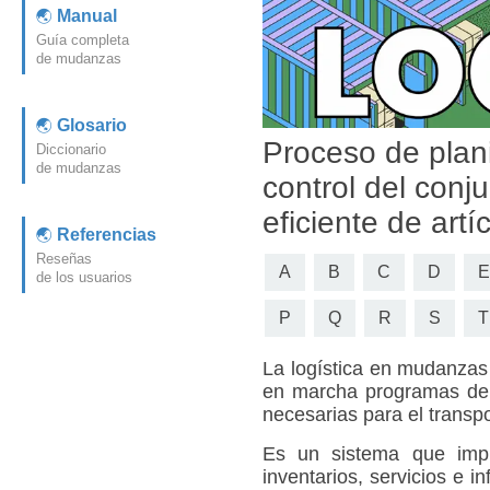
Manual
Guía completa
de mudanzas
Glosario
Proceso de plani
Diccionario
de mudanzas
control del conj
eficiente de ar
Referencias
Reseñas
A
B
C
D
E
de los usuarios
P
Q
R
S
T
La logística en mudanzas
en marcha programas de a
necesarias para el trans
Es un sistema que implic
inventarios, servicios e 