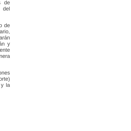
s de
 del
do de
ario,
arán
rán y
iente
nera
ones
orte)
y la