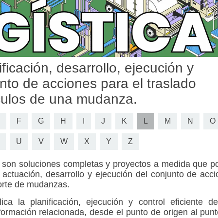
ficación, desarrollo, ejecución y
unto de acciones para el traslado
tículos de una mudanza.
F
G
H
I
J
K
L
M
N
O
U
V
W
X
Y
Z
son soluciones completas y proyectos a medida que p
ctuación, desarrollo y ejecución del conjunto de acc
porte de mudanzas.
a la planificación, ejecución y control eficiente de
información relacionada, desde el punto de origen al pun