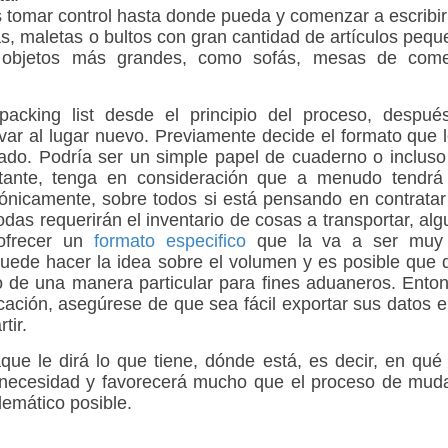
 tomar control hasta donde pueda y comenzar a escribi
as, maletas o bultos con gran cantidad de artículos peq
 objetos más grandes, como sofás, mesas de come
acking list
desde el principio del proceso, despué
evar al lugar nuevo. Previamente decide el formato que 
ado. Podría ser un simple papel de cuaderno o inclus
stante, tenga en consideración que a menudo tendrá
rónicamente, sobre todos si está pensando en contrata
das requerirán el
i
nventario
de cosas a transportar, al
ofrecer un
formato especifico
que la va a ser muy ú
uede hacer la idea sobre el volumen y es posible que
o de una manera particular para fines aduaneros. Ento
licación, asegúrese de que sea fácil exportar sus datos 
tir.
aque
le dirá lo que tiene, dónde está, es decir, en qué
 necesidad y favorecerá mucho que el proceso de mud
emático posible.