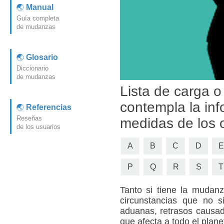
Manual
Guía completa
de mudanzas
Glosario
Diccionario
de mudanzas
Lista de carga 
contempla la inf
Referencias
Reseñas
medidas de los
de los usuarios
A
B
C
D
E
P
Q
R
S
T
Tanto si tiene la mudanz
circunstancias que no s
aduanas, retrasos causado
que afecta a todo el plane