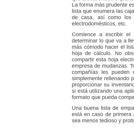
La forma más prudente es
lista que enumera las caj
de casa, así como los
electrodomésticos, etc.
Comience a escribir el
p
determinar lo que va a ll
más cómodo hacer el list
hoja de cálculo. No ob
compartir esta hoja elect
empresa de mudanzas. To
compañías les pueden 
simplemente rellenando p
proporcionar su inventari
si está utilizando una ap
formato que pueda compar
Una buena
lista de emp
está en caso de primera
sea menos tedioso y probl