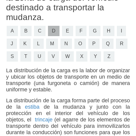
destinado a transportar la
mudanza.
A
B
C
D
E
F
G
H
I
J
K
L
M
N
O
P
Q
R
S
T
U
V
W
X
Y
Z
La distribución de la carga es la labor de organizar
y ubicar los objetos de transporte en un medio de
transporte (una furgoneta o camión) de manera
uniforme y estable.
La distribución de la carga forma parte del proceso
de la
estiba
de la mudanza y junto con la
protección en el interior del vehículo de los
objetos, el
trincaje
(el agarre de los elementos de
transporte dentro del vehículo para inmovilizarlos
durante la conducción) son funciones para que los