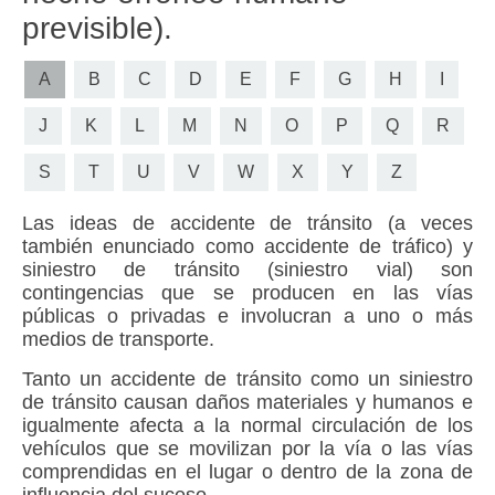
previsible).
A
B
C
D
E
F
G
H
I
J
K
L
M
N
O
P
Q
R
S
T
U
V
W
X
Y
Z
Las ideas de
accidente de tránsito
(a veces
también enunciado como
accidente de tráfico
) y
siniestro de tránsito
(
siniestro vial
) son
contingencias que se producen en las vías
públicas o privadas e involucran a uno o más
medios de transporte.
Tanto un accidente de tránsito como un siniestro
de tránsito causan daños materiales y humanos e
igualmente afecta a la
normal circulación de los
vehículos
que se movilizan por la vía o las vías
comprendidas en el lugar o dentro de la zona de
influencia del suceso.