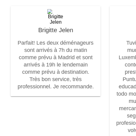
Brigitte Jelen
Parfait! Les deux déménageurs
Tuv
sont arrivés à 7h du matin
mud
comme prévu à Madrid et sont
Luxem
arrivés à 19h le lendemain
cont
comme prévu à destination.
pres
Très bon service, très
Puntu
professionnel. Je recommande.
educad
todo mo
mu
mercan
seg
profesi
vol