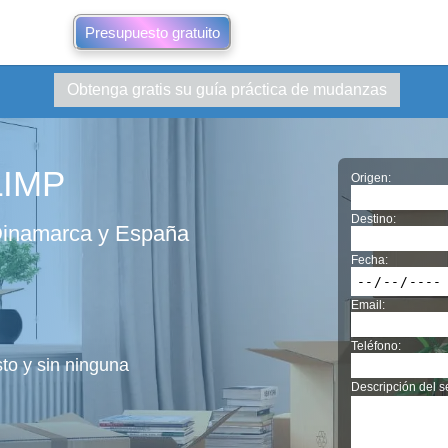
Presupuesto gratuito
Obtenga gratis su guía práctica de mudanzas
LIMP
Origen:
Destino:
 Dinamarca y España
Fecha:
Email:
Teléfono:
sto y sin ninguna
Descripción del se