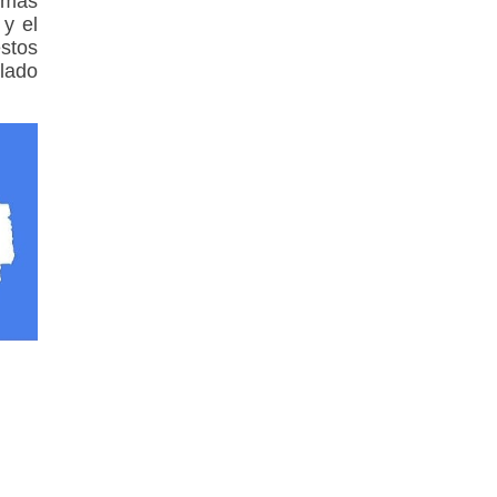
 más
 y el
estos
slado