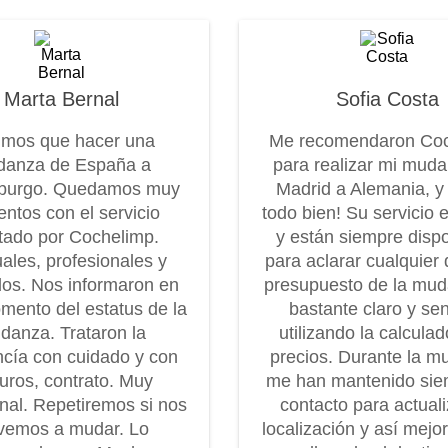
Marta Bernal
Sofia Costa
imos que hacer una
Me recomendaron Co
anza de España a
para realizar mi mud
burgo. Quedamos muy
Madrid a Alemania, y
entos con el servicio
todo bien! Su servicio 
tado por Cochelimp.
y están siempre disp
ales, profesionales y
para aclarar cualquier 
os. Nos informaron en
presupuesto de la mu
mento del estatus de la
bastante claro y senc
danza. Trataron la
utilizando la calcula
cía con cuidado y con
precios. Durante la m
uros, contrato. Muy
me han mantenido sie
onal. Repetiremos si nos
contacto para actuali
vemos a mudar. Lo
localización y así mejo