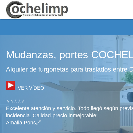
Mudanzas, portes COCHE
Alquiler de furgonetas para traslados entre
VER VÍDEO
⭐⭐⭐⭐⭐
Excelente atención y servicio. Todo llegó según previ
incidencia. Calidad-precio inmejorable!
Amalia Pons🔗