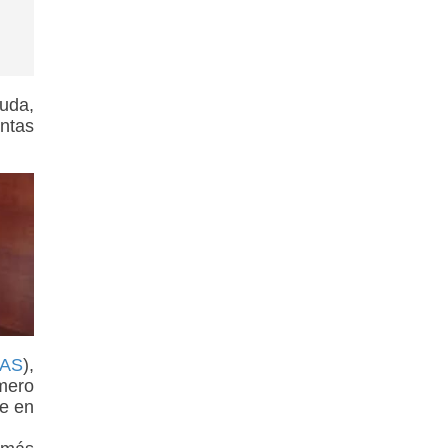
duda,
entas
AS
),
úmero
ce en