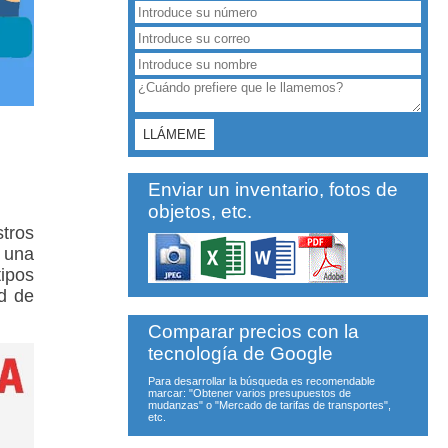
Enviar un inventario, fotos de
objetos, etc.
stros
 una
ipos
ad de
Comparar precios con la
tecnología de Google
Para desarrollar la búsqueda es recomendable
marcar: "Obtener varios presupuestos de
mudanzas" o "Mercado de tarifas de transportes",
etc.