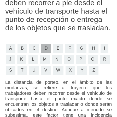
deben recorrer a pie desde el
vehículo de transporte hasta el
punto de recepción o entrega
de los objetos que se trasladan.
A
B
C
D
E
F
G
H
I
J
K
L
M
N
O
P
Q
R
S
T
U
V
W
X
Y
Z
La distancia de porteo
, en el ámbito de las
mudanzas, se refiere al trayecto que los
trabajadores deben recorrer desde el vehículo de
transporte hasta el punto exacto donde se
encuentran los objetos a trasladar o donde serán
ubicados en el destino. Aunque a menudo se
subestima, este factor tiene una incidencia