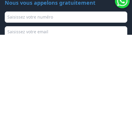
Nous vous appelons gratuitement
Téléphone
Email
Nom
Objet / Préférence d'appel
Contact direct
Renseignez-vous sur les dates, les devis ou les services
supplémentaires.
Téléphone : +34 649 737 410